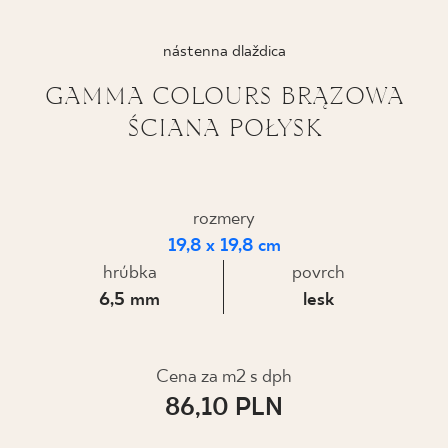
KDE KÚPIŤ
nástenna dlaždica
O NÁS
GAMMA COLOURS BRĄZOWA
ŚCIANA POŁYSK
MÔJ PROFIL
rozmery
KONTAKT
19,8 x 19,8 cm
hrúbka
povrch
6,5 mm
lesk
PL
EN
SK
DE
UK
RU
Cena za m2 s dph
86,10 PLN