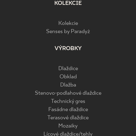
KOLEKCIE
Kolekcie
Senses by Paradyż
VÝROBKY
Dlaždice
Obklad
Dlažba
Stenovo-podlahové dlaždice
Technický gres
Fasádne dlaždice
Terasové dlaždice
Mozaiky
Lícové dlaždice/tehly