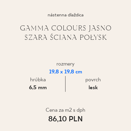
KDE KÚPIŤ
nástenna dlaždica
O NÁS
GAMMA COLOURS JASNO
SZARA ŚCIANA POŁYSK
MÔJ PROFIL
rozmery
KONTAKT
19,8 x 19,8 cm
hrúbka
povrch
6,5 mm
lesk
PL
EN
SK
DE
UK
RU
Cena za m2 s dph
86,10 PLN