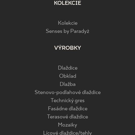
KOLEKCIE
Kolekcie
Senses by Paradyż
VÝROBKY
Dlaždice
Obklad
Dlažba
Stenovo-podlahové dlaždice
Technický gres
Fasádne dlaždice
Terasové dlaždice
Mozaiky
Lícové dlaždice/tehly