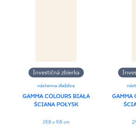
PDF 382 KB
Vyhlásenia o výkone
PDF
Investičná zbierka
Inves
nástenna dlaždica
nást
GAMMA COLOURS BIAŁA
GAMMA 
ŚCIANA POŁYSK
ŚCI
19,8 x 9,8 cm
2