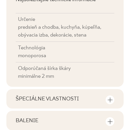
Určenie
predsieň a chodba, kuchyňa, kúpeľňa,
obývacia izba, dekorácie, stena
Technológia
monoporosa
Odporúčaná šírka škáry
minimálne 2 mm
ŠPECIÁLNE VLASTNOSTI
Najdôležitejšie vlastnosti výrobku
BALENIE
Tónovanie
Informácie o počte kusov a štvorcových