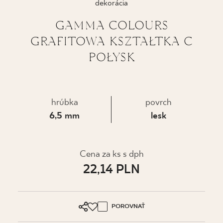
dekorácia
KDE KÚPIŤ
GAMMA COLOURS
GRAFITOWA KSZTAŁTKA C
O NÁS
POŁYSK
MÔJ PROFIL
hrúbka
povrch
6,5 mm
lesk
KONTAKT
PL
EN
SK
DE
UK
RU
Cena za ks s dph
22,14 PLN
POROVNAŤ