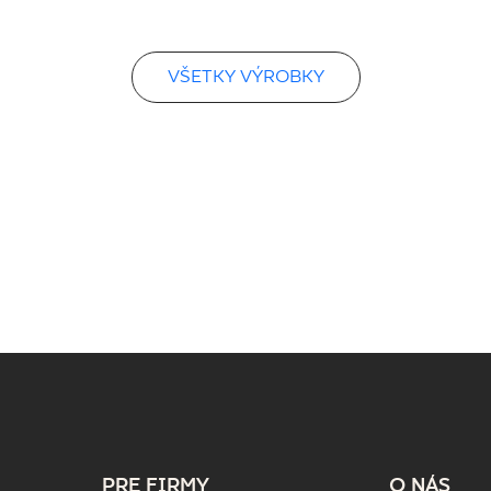
VŠETKY VÝROBKY
PRE FIRMY
O NÁS