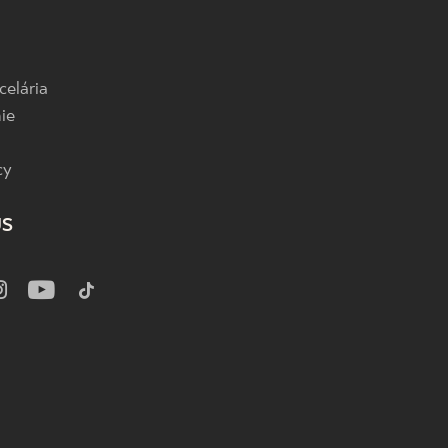
celária
ie
cy
US