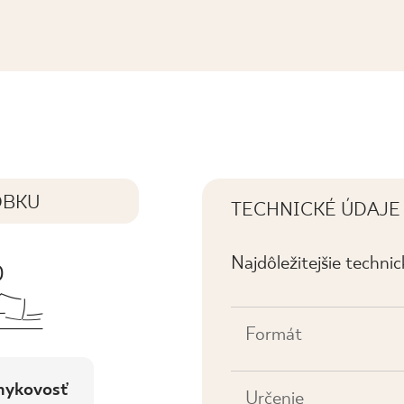
IKA PRASOWANA MAT K.
OBKU
TECHNICKÉ ÚDAJE
Najdôležitejšie techni
Formát
mykovosť
Určenie