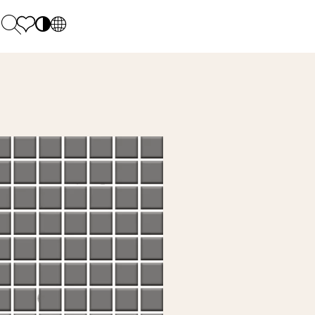
PL
EN
SK
Polecane
Pondelok - piatok: 9.00 - 17.00
DE
Sintered stone 
Sobota: 10.00 - 14.00
UK
Monumental
0 55 66 77
RU