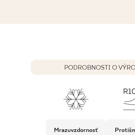
GAMMO COLOURS GRAFITOWY MOZA
29,8 x 29,8 cm
PODROBNOSTI O VÝR
Mrazuvzdornosť
Protiš