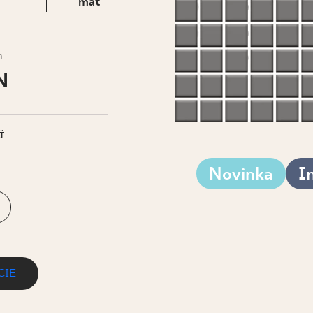
IS
mat
h
N
Ť
Novinka
I
CIE