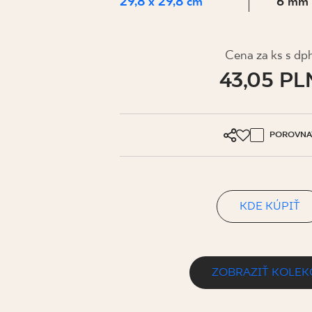
PRE BIZN
29,8 x 29,8 cm
6 mm
Cena za ks s dp
MÔJ PROFIL
43,05 PL
KDE KÚPIŤ
O NÁS
POROVNA
KONTAKT
KDE KÚPIŤ
PL
EN
SK
DE
UK
RU
ZOBRAZIŤ KOLEK