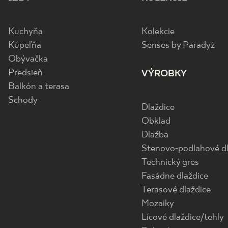
Kuchyňa
Kolekcie
Kúpeľňa
Senses by Paradyż
Obývačka
Predsieň
VÝROBKY
Balkón a terasa
Schody
Dlaždice
Obklad
Dlažba
Stenovo-podlahové dl
Technický gres
Fasádne dlaždice
Terasové dlaždice
Mozaiky
Lícové dlaždice/tehly