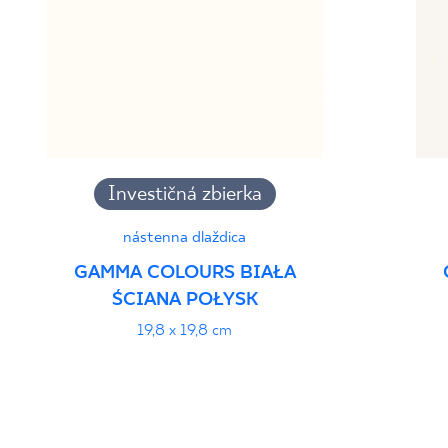
Investičná zbierka
nástenna dlaždica
GAMMA COLOURS BIAŁA
ŚCIANA POŁYSK
19,8 x 19,8 cm