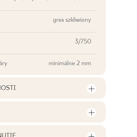
gres szkliwiony
3/750
áry
minimálne 2 mm
NOSTI
sti výrobku
sov a štvorcových metrov v jednom
V0
NUTIE