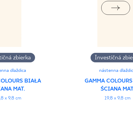
tičná zbierka
Investičná zbie
enna dlaždica
nástenna dlaždi
OLOURS BIAŁA
GAMMA COLOURS
IANA MAT.
ŚCIANA MAT
,8 x 9,8 cm
19,8 x 9,8 cm