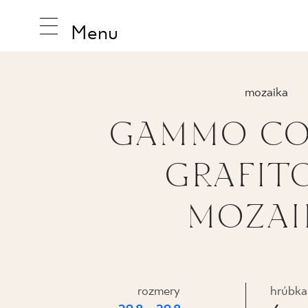
Menu
mozaika
GAMMO CO
INŠPIRUJ
GRAFIT
PRODUK
MOZAI
KOLEKCI
PRASOWANA
rozmery
hrúbka