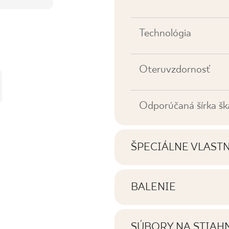
Technológia
Oteruvzdornosť
Odporúčaná šírka šk
ŠPECIÁLNE VLAST
Najdôležitejšie vlastno
BALENIE
Informácie o počte ku
Tónovanie
balení výrobku
SÚBORY NA STIAH