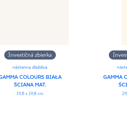
Investičná zbierka
Inves
nástenna dlaždica
nást
GAMMA COLOURS BIAŁA
GAMMA C
ŚCIANA MAT.
ŚC
19,8 x 19,8 cm
29