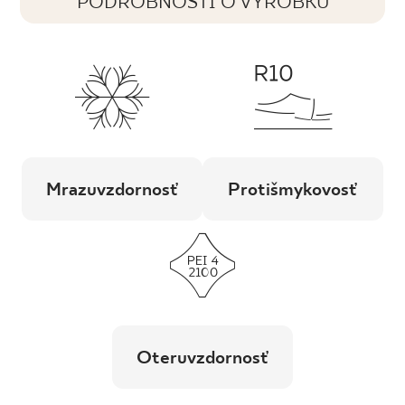
PODROBNOSTI O VÝROBKU
Mrazuvzdornosť
Protišmykovosť
Oteruvzdornosť