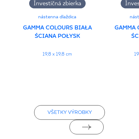
Investičná zbierka
Inves
nástenna dlaždica
nást
GAMMA COLOURS BIAŁA
GAMMA 
ŚCIANA POŁYSK
ŚC
19,8 x 19,8 cm
19
VŠETKY VÝROBKY