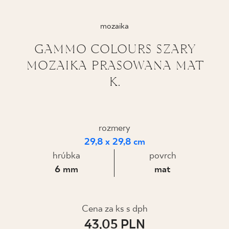
KDE KÚPIŤ
mozaika
O NÁS
GAMMO COLOURS SZARY
MOZAIKA PRASOWANA MAT
K.
MÔJ PROFIL
KONTAKT
rozmery
29,8 x 29,8 cm
hrúbka
povrch
PL
EN
SK
DE
UK
RU
6 mm
mat
Cena za ks s dph
43,05 PLN