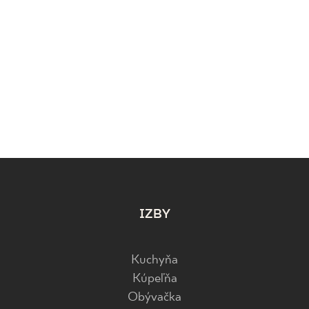
IZBY
Kuchyňa
Kúpeľňa
Obývačka