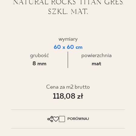
NATURAL ROCKS TITAN GRES
SZKL. MAT.
BLOG
GDZIE KUPIĆ
wymiary
O NAS
60 x 60 cm
grubość
powierzchnia
KARIERA
8 mm
mat
MÓJ PROFIL
Cena za m2 brutto
118,08 zł
KONTAKT
PORÓWNAJ
PL
EN
SK
DE
UK
RU