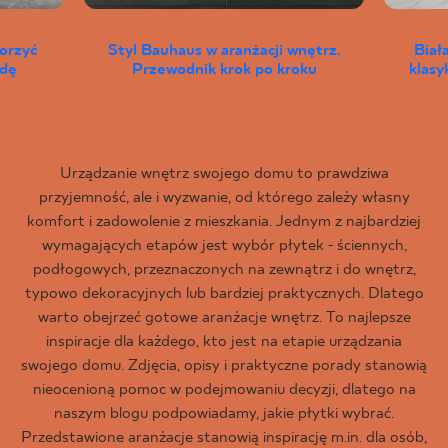
worzyć
Styl Bauhaus w aranżacji wnętrz.
Biał
wdę
Przewodnik krok po kroku
klas
Urządzanie wnętrz swojego domu to prawdziwa
przyjemność, ale i wyzwanie, od którego zależy własny
komfort i zadowolenie z mieszkania. Jednym z najbardziej
wymagających etapów jest wybór płytek - ściennych,
podłogowych, przeznaczonych na zewnątrz i do wnętrz,
typowo dekoracyjnych lub bardziej praktycznych. Dlatego
warto obejrzeć gotowe aranżacje wnętrz. To najlepsze
inspiracje dla każdego, kto jest na etapie urządzania
swojego domu. Zdjęcia, opisy i praktyczne porady stanowią
nieocenioną pomoc w podejmowaniu decyzji, dlatego na
naszym blogu podpowiadamy, jakie płytki wybrać.
Przedstawione aranżacje stanowią inspirację m.in. dla osób,