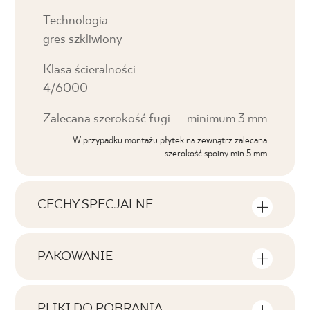
Technologia
gres szkliwiony
Klasa ścieralności
4/6000
Zalecana szerokość fugi
minimum 3 mm
W przypadku montażu płytek na zewnątrz zalecana
szerokość spoiny min 5 mm
CECHY SPECJALNE
Najważniejsze cechy produktu
PAKOWANIE
Tonalność
Informacje na temat ilości sztuk i metrów
V3
kwadratowych w jednym opakowaniu
PLIKI DO POBRANIA