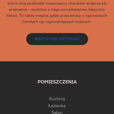
które chcą podkreślić nowoczesny charakter wnętrza lub
przeciwnie – wydobyć z niego ponadczasowy, klasyczny
klimat. To także miejsce, gdzie przeczytasz o najnowszych
trendach czy najmodniejszych kolorach.
WSZYSTKIE ARTYKUŁY
POMIESZCZENIA
Kuchnia
Łazienka
Salon