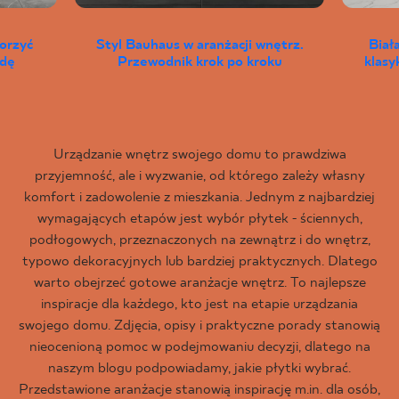
worzyć
Styl Bauhaus w aranżacji wnętrz.
Biał
wdę
Przewodnik krok po kroku
klas
Urządzanie wnętrz swojego domu to prawdziwa
przyjemność, ale i wyzwanie, od którego zależy własny
komfort i zadowolenie z mieszkania. Jednym z najbardziej
wymagających etapów jest wybór płytek - ściennych,
podłogowych, przeznaczonych na zewnątrz i do wnętrz,
typowo dekoracyjnych lub bardziej praktycznych. Dlatego
warto obejrzeć gotowe aranżacje wnętrz. To najlepsze
inspiracje dla każdego, kto jest na etapie urządzania
swojego domu. Zdjęcia, opisy i praktyczne porady stanowią
nieocenioną pomoc w podejmowaniu decyzji, dlatego na
naszym blogu podpowiadamy, jakie płytki wybrać.
Przedstawione aranżacje stanowią inspirację m.in. dla osób,