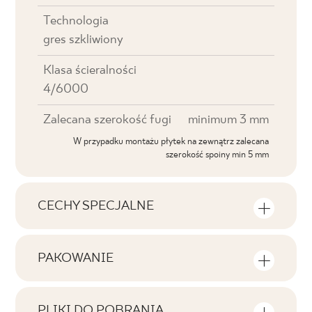
Technologia
gres szkliwiony
Klasa ścieralności
4/6000
Zalecana szerokość fugi
minimum 3 mm
W przypadku montażu płytek na zewnątrz zalecana
szerokość spoiny min 5 mm
CECHY SPECJALNE
Najważniejsze cechy produktu
PAKOWANIE
Tonalność
Informacje na temat ilości sztuk i metrów
V3
kwadratowych w jednym opakowaniu
PLIKI DO POBRANIA