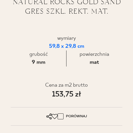
NATURAL ROCKS GOLD SAND
GRES SZKL. REKT. MAT.
BLOG
GDZIE KUPIĆ
wymiary
O NAS
59,8 x 29,8 cm
grubość
powierzchnia
KARIERA
9 mm
mat
MÓJ PROFIL
Cena za m2 brutto
153,75 zł
KONTAKT
PORÓWNAJ
PL
EN
SK
DE
UK
RU