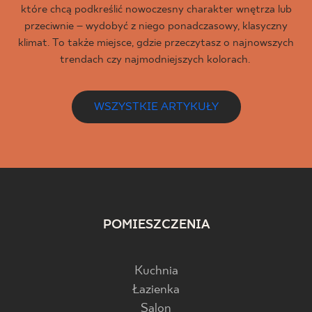
które chcą podkreślić nowoczesny charakter wnętrza lub
przeciwnie – wydobyć z niego ponadczasowy, klasyczny
klimat. To także miejsce, gdzie przeczytasz o najnowszych
trendach czy najmodniejszych kolorach.
WSZYSTKIE ARTYKUŁY
POMIESZCZENIA
Kuchnia
Łazienka
Salon