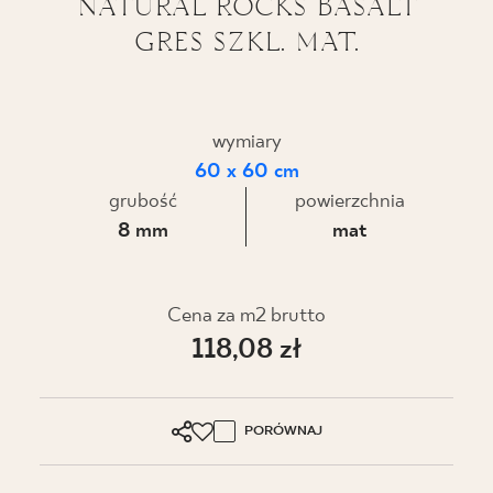
NATURAL ROCKS BASALT
GRES SZKL. MAT.
BLOG
GDZIE KUPIĆ
wymiary
O NAS
60 x 60 cm
grubość
powierzchnia
KARIERA
8 mm
mat
MÓJ PROFIL
Cena za m2 brutto
118,08 zł
KONTAKT
PORÓWNAJ
PL
EN
SK
DE
UK
RU