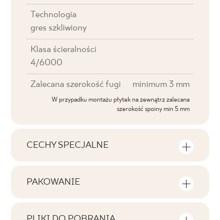
Technologia
gres szkliwiony
Klasa ścieralności
4/6000
Zalecana szerokość fugi
minimum 3 mm
W przypadku montażu płytek na zewnątrz zalecana
szerokość spoiny min 5 mm
CECHY SPECJALNE
Najważniejsze cechy produktu
PAKOWANIE
Tonalność
Informacje na temat ilości sztuk i metrów
V3
kwadratowych w jednym opakowaniu
PLIKI DO POBRANIA