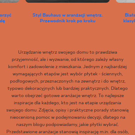
worzyć
Styl Bauhaus w aranżacji wnętrz.
Biał
wdę
Przewodnik krok po kroku
klas
Urządzanie wnętrz swojego domu to prawdziwa
przyjemność, ale i wyzwanie, od którego zależy własny
komfort i zadowolenie z mieszkania. Jednym z najbardziej
wymagających etapów jest wybór płytek - ściennych,
podłogowych, przeznaczonych na zewnątrz i do wnętrz,
typowo dekoracyjnych lub bardziej praktycznych. Dlatego
warto obejrzeć gotowe aranżacje wnętrz. To najlepsze
inspiracje dla każdego, kto jest na etapie urządzania
swojego domu. Zdjęcia, opisy i praktyczne porady stanowią
nieocenioną pomoc w podejmowaniu decyzji, dlatego na
naszym blogu podpowiadamy, jakie płytki wybrać.
Przedstawione aranżacje stanowią inspirację m.in. dla osób,