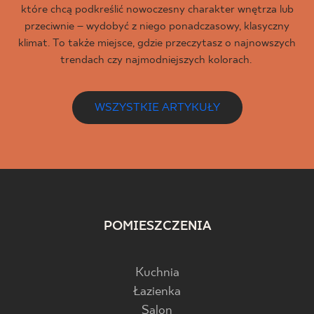
które chcą podkreślić nowoczesny charakter wnętrza lub
przeciwnie – wydobyć z niego ponadczasowy, klasyczny
klimat. To także miejsce, gdzie przeczytasz o najnowszych
trendach czy najmodniejszych kolorach.
WSZYSTKIE ARTYKUŁY
POMIESZCZENIA
Kuchnia
Łazienka
Salon