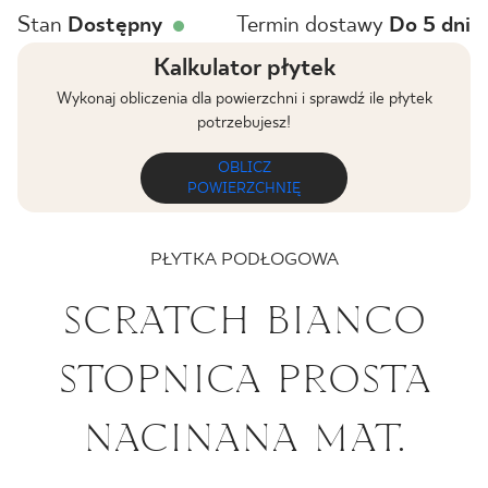
Stan
Dostępny
Termin dostawy
Do 5 dni
BLOG
Kalkulator płytek
GDZIE KUPIĆ
Wykonaj obliczenia dla powierzchni i sprawdź ile płytek
potrzebujesz!
O NAS
OBLICZ
POWIERZCHNIĘ
KARIERA
PŁYTKA PODŁOGOWA
MÓJ PROFIL
SCRATCH BIANCO
STOPNICA PROSTA
KONTAKT
NACINANA MAT.
PL
EN
SK
DE
UK
RU