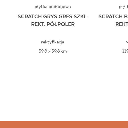
płytka podłogowa
płyt
SCRATCH GRYS GRES SZKL.
SCRATCH B
REKT. PÓŁPOLER
REKT
rektyfikacja
r
59,8 x 59,8 cm
11