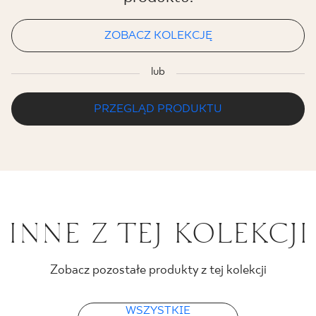
PDF 110 KB
ZOBACZ KOLEKCJĘ
Certyfikat Zgodności Wyrobu z Polską
Normą 10/N/22 - Grupa BIa
lub
PDF 88 KB
PRZEGLĄD PRODUKTU
Deklaracje właściwości użytkowych
PDF
INNE Z TEJ KOLEKCJI
Zobacz pozostałe produkty z tej kolekcji
WSZYSTKIE