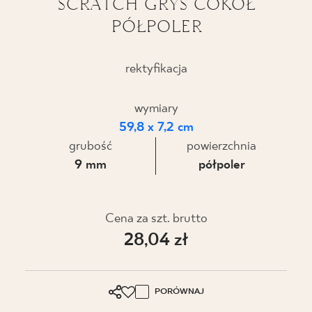
SCRATCH GRYS COKÓŁ
PÓŁPOLER
BLOG
GDZIE KUPIĆ
rektyfikacja
O NAS
wymiary
59,8 x 7,2 cm
KARIERA
grubość
powierzchnia
9 mm
półpoler
MÓJ PROFIL
Cena za szt. brutto
28,04 zł
KONTAKT
PL
EN
SK
DE
UK
RU
PORÓWNAJ