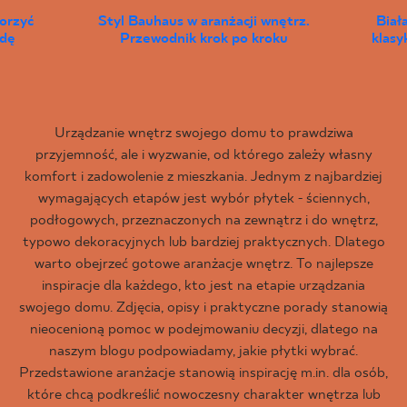
worzyć
Styl Bauhaus w aranżacji wnętrz.
Biał
wdę
Przewodnik krok po kroku
klas
Urządzanie wnętrz swojego domu to prawdziwa
przyjemność, ale i wyzwanie, od którego zależy własny
komfort i zadowolenie z mieszkania. Jednym z najbardziej
wymagających etapów jest wybór płytek - ściennych,
podłogowych, przeznaczonych na zewnątrz i do wnętrz,
typowo dekoracyjnych lub bardziej praktycznych. Dlatego
warto obejrzeć gotowe aranżacje wnętrz. To najlepsze
inspiracje dla każdego, kto jest na etapie urządzania
swojego domu. Zdjęcia, opisy i praktyczne porady stanowią
nieocenioną pomoc w podejmowaniu decyzji, dlatego na
naszym blogu podpowiadamy, jakie płytki wybrać.
Przedstawione aranżacje stanowią inspirację m.in. dla osób,
które chcą podkreślić nowoczesny charakter wnętrza lub