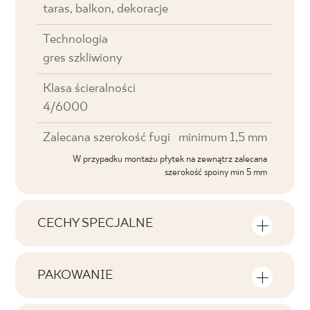
taras, balkon, dekoracje
Technologia
gres szkliwiony
Klasa ścieralności
4/6000
Zalecana szerokość fugi
minimum 1,5 mm
W przypadku montażu płytek na zewnątrz zalecana
szerokość spoiny min 5 mm
CECHY SPECJALNE
Najważniejsze cechy produktu
PAKOWANIE
Tonalność
Informacje na temat ilości sztuk i metrów
V3