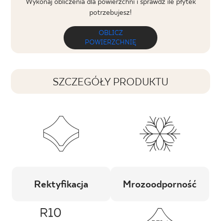
Wykonaj obliczenia dla powierzchni i sprawdź ile płytek
potrzebujesz!
OBLICZ
POWIERZCHNIĘ
SZCZEGÓŁY PRODUKTU
Rektyfikacja
Mrozoodporność