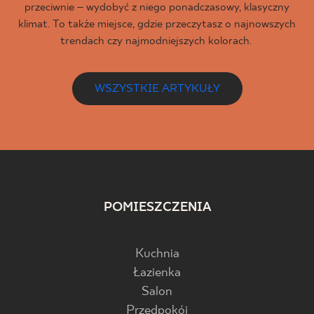
przeciwnie – wydobyć z niego ponadczasowy, klasyczny
klimat. To także miejsce, gdzie przeczytasz o najnowszych
trendach czy najmodniejszych kolorach.
WSZYSTKIE ARTYKUŁY
POMIESZCZENIA
Kuchnia
Łazienka
Salon
Przedpokój