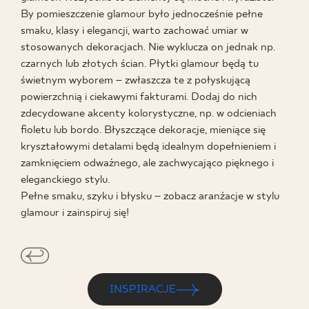
By pomieszczenie glamour było jednocześnie pełne
BLOG
smaku, klasy i elegancji, warto zachować umiar w
stosowanych dekoracjach. Nie wyklucza on jednak np.
GDZIE KUPIĆ
czarnych lub złotych ścian. Płytki glamour będą tu
świetnym wyborem – zwłaszcza te z połyskującą
powierzchnią i ciekawymi fakturami. Dodaj do nich
O NAS
zdecydowane akcenty kolorystyczne, np. w odcieniach
fioletu lub bordo. Błyszczące dekoracje, mieniące się
KARIERA
kryształowymi detalami będą idealnym dopełnieniem i
zamknięciem odważnego, ale zachwycająco pięknego i
eleganckiego stylu.
MÓJ PROFIL
Pełne smaku, szyku i błysku – zobacz aranżacje w stylu
glamour i zainspiruj się!
KONTAKT
PL
EN
SK
DE
UK
RU
INSPIRACJE