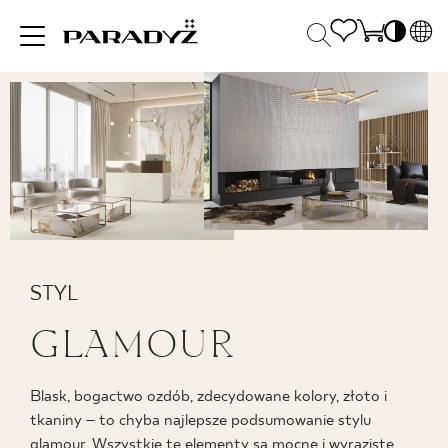
PL
EN
INSPIRACJE
SK
Po
DE
S
UK
S
PRODUKTY
RU
K
KOLEKCJE
STYL
GLAMOUR
DLA BIZNESU
Blask, bogactwo ozdób, zdecydowane kolory, złoto i
tkaniny – to chyba najlepsze podsumowanie stylu
glamour. Wszystkie te elementy są mocne i wyraziste.