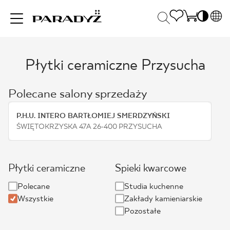
PL
EN
Płytki ceramiczne Przysucha
INSPIRACJE
SK
Po
DE
S
Polecane salony sprzedaży
UK
S
PRODUKTY
RU
K
P.H.U. INTERO BARTŁOMIEJ SMERDZYŃSKI
ŚWIĘTOKRZYSKA 47A 26-400 PRZYSUCHA
KOLEKCJE
Płytki ceramiczne
Spieki kwarcowe
DLA BIZNESU
Polecane
Studia kuchenne
Wszystkie
Zakłady kamieniarskie
Pozostałe