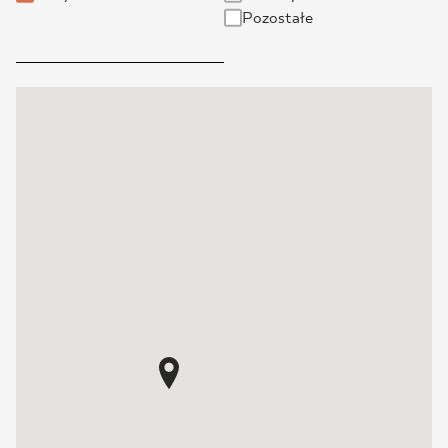
Pozostałe
BLOG
GDZIE KUPIĆ
O NAS
KARIERA
MÓJ PROFIL
KONTAKT
PL
EN
SK
DE
UK
RU