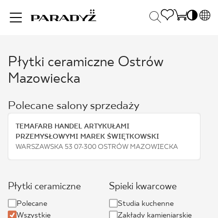
PL
EN
Płytki ceramiczne Ostrów
INSPIRACJE
SK
Po
Mazowiecka
DE
S
UK
S
PRODUKTY
Polecane salony sprzedaży
RU
K
TEMAFARB HANDEL ARTYKUŁAMI
KOLEKCJE
PRZEMYSŁOWYMI MAREK ŚWIĘTKOWSKI
WARSZAWSKA 53 07-300 OSTRÓW MAZOWIECKA
DLA BIZNESU
Płytki ceramiczne
Spieki kwarcowe
Polecane
Studia kuchenne
Wszystkie
Zakłady kamieniarskie