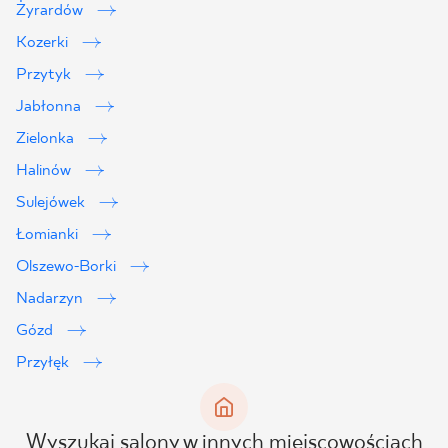
Żyrardów
Kozerki
Przytyk
Jabłonna
Zielonka
Halinów
Sulejówek
Łomianki
Olszewo-Borki
Nadarzyn
Gózd
Przyłęk
Wyszukaj salony w innych miejscowościach