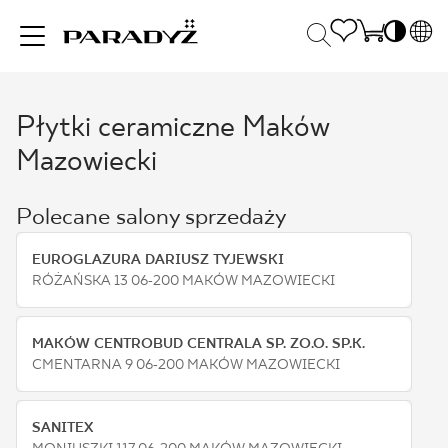
PL
EN
Płytki ceramiczne Maków
INSPIRACJE
SK
Po
Mazowiecki
DE
S
UK
S
PRODUKTY
Polecane salony sprzedaży
RU
K
EUROGLAZURA DARIUSZ TYJEWSKI
KOLEKCJE
RÓŻAŃSKA 13 06-200 MAKÓW MAZOWIECKI
MAKÓW CENTROBUD CENTRALA SP. ZO.O. SP.K.
DLA BIZNESU
CMENTARNA 9 06-200 MAKÓW MAZOWIECKI
SANITEX