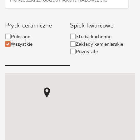
MONIUSZKI 117 06-200 MAKÓW MAZOWIECKI
BLOG
Płytki ceramiczne
Spieki kwarcowe
GDZIE KUPIĆ
Polecane
Studia kuchenne
Wszystkie
O NAS
Zakłady kamieniarskie
Pozostałe
KARIERA
MÓJ PROFIL
KONTAKT
PL
EN
SK
DE
UK
RU