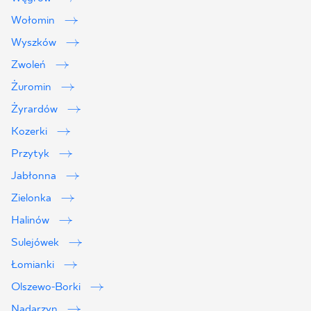
Wołomin
Wyszków
Zwoleń
Żuromin
Żyrardów
Kozerki
Przytyk
Jabłonna
Zielonka
Halinów
Sulejówek
Łomianki
Olszewo-Borki
Nadarzyn