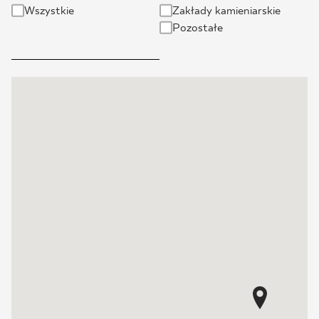
Wszystkie
Zakłady kamieniarskie
BLOG
Pozostałe
GDZIE KUPIĆ
O NAS
KARIERA
MÓJ PROFIL
KONTAKT
PL
EN
SK
DE
UK
RU