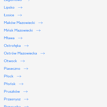
Lipsko
Łosice
Maków Mazowiecki
Mińsk Mazowiecki
Mława
Ostrołęka
Ostrów Mazowiecka
Otwock
Piaseczno
Płock
Płońsk
Pruszków
Przasnysz
Przysucha