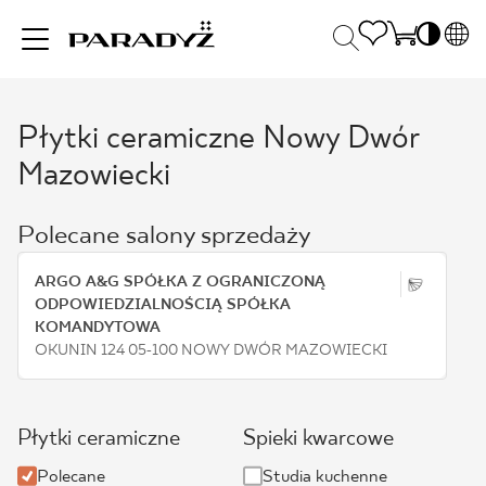
PL
EN
Płytki ceramiczne Nowy Dwór
INSPIRACJE
SK
Po
Mazowiecki
DE
S
UK
S
PRODUKTY
Polecane salony sprzedaży
RU
K
ARGO A&G SPÓŁKA Z OGRANICZONĄ
KOLEKCJE
ODPOWIEDZIALNOŚCIĄ SPÓŁKA
KOMANDYTOWA
OKUNIN 124 05-100 NOWY DWÓR MAZOWIECKI
DLA BIZNESU
Płytki ceramiczne
Spieki kwarcowe
Polecane
Studia kuchenne