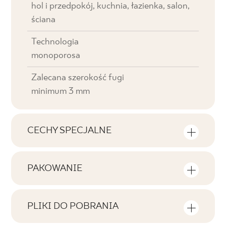
hol i przedpokój, kuchnia, łazienka, salon,
ściana
Technologia
monoporosa
Zalecana szerokość fugi
minimum 3 mm
CECHY SPECJALNE
Najważniejsze cechy produktu
PAKOWANIE
Tonalność
Informacje na temat ilości sztuk i metrów
V0
kwadratowych w jednym opakowaniu
PLIKI DO POBRANIA
produktu
Twarzowość
Tutaj znajdziesz pliki do pobrania związane z