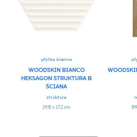
PDF 382 KB
Deklaracje właściwości użytkowych
PDF
płytka ścienna
pł
WOODSKIN BIANCO
WOODSKI
HEKSAGON STRUKTURA B
ŚCIANA
struktura
r
19,8 x 17,1 cm
89