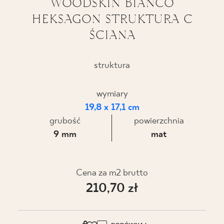
WOODSKIN BIANCO
HEKSAGON STRUKTURA C
BLOG
ŚCIANA
GDZIE KUPIĆ
struktura
O NAS
wymiary
KARIERA
19,8 x 17,1 cm
grubość
powierzchnia
9 mm
mat
MÓJ PROFIL
KONTAKT
Cena za m2 brutto
210,70 zł
PL
EN
SK
DE
UK
RU