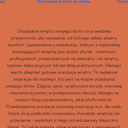
wdę
Przewodnik krok po kroku
klas
Urządzanie wnętrz swojego domu to prawdziwa
przyjemność, ale i wyzwanie, od którego zależy własny
komfort i zadowolenie z mieszkania. Jednym z najbardziej
wymagających etapów jest wybór płytek - ściennych,
podłogowych, przeznaczonych na zewnątrz i do wnętrz,
typowo dekoracyjnych lub bardziej praktycznych. Dlatego
warto obejrzeć gotowe aranżacje wnętrz. To najlepsze
inspiracje dla każdego, kto jest na etapie urządzania
swojego domu. Zdjęcia, opisy i praktyczne porady stanowią
nieocenioną pomoc w podejmowaniu decyzji, dlatego na
naszym blogu podpowiadamy, jakie płytki wybrać.
Przedstawione aranżacje stanowią inspirację m.in. dla osób,
które chcą podkreślić nowoczesny charakter wnętrza lub
przeciwnie – wydobyć z niego ponadczasowy, klasyczny
klimat. To także miejsce, gdzie przeczytasz o najnowszych