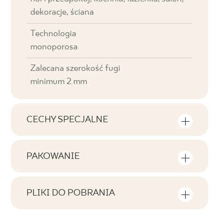
dekoracje, ściana
Technologia
monoporosa
Zalecana szerokość fugi
minimum 2 mm
CECHY SPECJALNE
Najważniejsze cechy produktu
PAKOWANIE
Tonalność
Informacje na temat ilości sztuk i metrów
V0
kwadratowych w jednym opakowaniu
PLIKI DO POBRANIA
produktu
Twarzowość
Tutaj znajdziesz pliki do pobrania związane z
F1
produktem