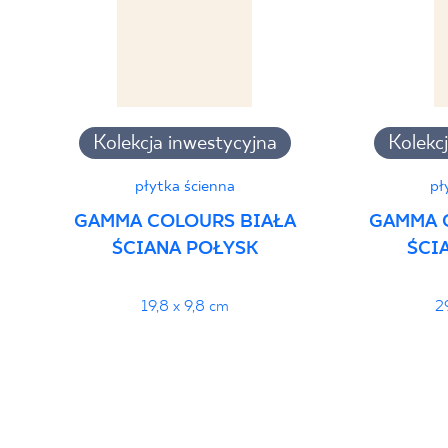
PDF
Kolekcja inwestycyjna
Kolekc
płytka ścienna
pł
GAMMA COLOURS BIAŁA
GAMMA 
ŚCIANA POŁYSK
ŚCI
19,8 x 9,8 cm
2