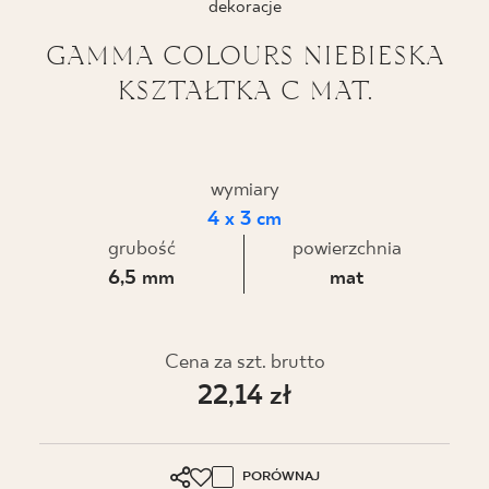
dekoracje
BLOG
GAMMA COLOURS NIEBIESKA
KSZTAŁTKA C MAT.
GDZIE KUPIĆ
O NAS
wymiary
KARIERA
4 x 3 cm
grubość
powierzchnia
6,5 mm
mat
MÓJ PROFIL
Cena za szt. brutto
KONTAKT
22,14 zł
PL
EN
SK
DE
UK
RU
PORÓWNAJ