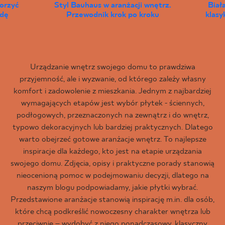
worzyć
Styl Bauhaus w aranżacji wnętrz.
Biał
wdę
Przewodnik krok po kroku
klas
Urządzanie wnętrz swojego domu to prawdziwa
przyjemność, ale i wyzwanie, od którego zależy własny
komfort i zadowolenie z mieszkania. Jednym z najbardziej
wymagających etapów jest wybór płytek - ściennych,
podłogowych, przeznaczonych na zewnątrz i do wnętrz,
typowo dekoracyjnych lub bardziej praktycznych. Dlatego
warto obejrzeć gotowe aranżacje wnętrz. To najlepsze
inspiracje dla każdego, kto jest na etapie urządzania
swojego domu. Zdjęcia, opisy i praktyczne porady stanowią
nieocenioną pomoc w podejmowaniu decyzji, dlatego na
naszym blogu podpowiadamy, jakie płytki wybrać.
Przedstawione aranżacje stanowią inspirację m.in. dla osób,
które chcą podkreślić nowoczesny charakter wnętrza lub
przeciwnie – wydobyć z niego ponadczasowy, klasyczny