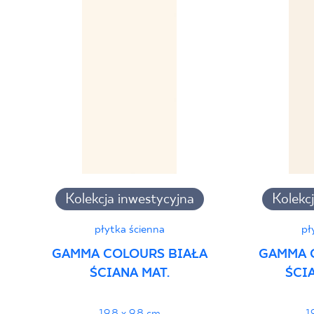
Normą 10/N/22 - Grupa BIa
PDF 88 KB
Deklaracje właściwości użytkowych
PDF
Kolekcja inwestycyjna
Kolekc
płytka ścienna
pł
GAMMA COLOURS BIAŁA
GAMMA 
ŚCIANA MAT.
ŚCI
19,8 x 9,8 cm
1