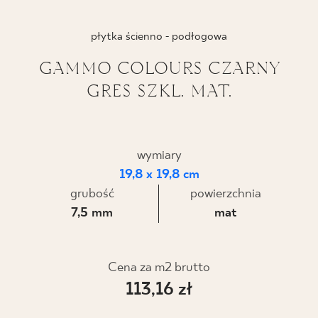
BLOG
płytka ścienno - podłogowa
GDZIE KUPIĆ
GAMMO COLOURS CZARNY
GRES SZKL. MAT.
O NAS
KARIERA
wymiary
19,8 x 19,8 cm
MÓJ PROFIL
grubość
powierzchnia
7,5 mm
mat
KONTAKT
Cena za m2 brutto
113,16 zł
PL
EN
SK
DE
UK
RU