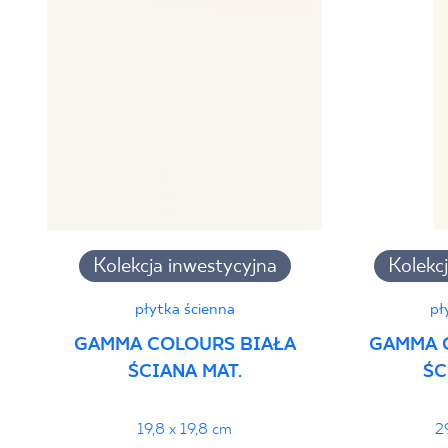
Normą 10/N/22 - Grupa BIa
PDF 88 KB
Deklaracje właściwości użytkowych
PDF
Kolekcja inwestycyjna
Kolekc
płytka ścienna
pł
GAMMA COLOURS BIAŁA
GAMMA 
ŚCIANA MAT.
ŚC
19,8 x 19,8 cm
2