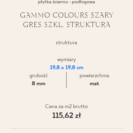
płytka ścienno - podłogowa
BLOG
GAMMO COLOURS SZARY
GRES SZKL. STRUKTURA
GDZIE KUPIĆ
O NAS
struktura
KARIERA
wymiary
19,8 x 19,8 cm
grubość
powierzchnia
MÓJ PROFIL
8 mm
mat
KONTAKT
Cena za m2 brutto
115,62 zł
PL
EN
SK
DE
UK
RU