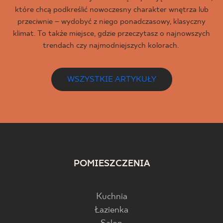
które chcą podkreślić nowoczesny charakter wnętrza lub
przeciwnie – wydobyć z niego ponadczasowy, klasyczny
klimat. To także miejsce, gdzie przeczytasz o najnowszych
trendach czy najmodniejszych kolorach.
WSZYSTKIE ARTYKUŁY
POMIESZCZENIA
Kuchnia
Łazienka