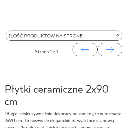
ILOŚĆ PRODUKTÓW NA STRONĘ:
9
Strona
1
z 1
Płytki ceramiczne 2x90
cm
Długie, ekskluzywne linie dekoracyjne zamknięte w formacie
2x90 cm. To niezwykle eleganckie listwy, które stanowią
swoistą "kropkę nad i" w luksusowych i nowoczesnych