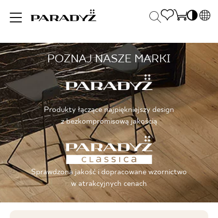
PL
EN
POZNAJ NASZE MARKI
INSPIRACJE
SK
Po
DE
S
UK
S
PRODUKTY
RU
K
Produkty łączące najpiękniejszy design
z bezkompromisową jakością
KOLEKCJE
Sprawdzona jakość i dopracowane wzornictwo
DLA BIZNESU
w atrakcyjnych cenach