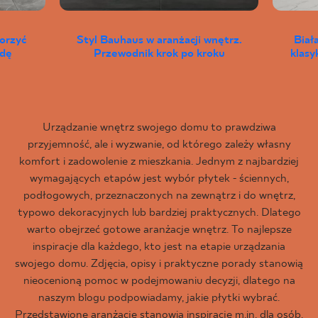
worzyć
Styl Bauhaus w aranżacji wnętrz.
Biał
wdę
Przewodnik krok po kroku
klas
Urządzanie wnętrz swojego domu to prawdziwa
przyjemność, ale i wyzwanie, od którego zależy własny
komfort i zadowolenie z mieszkania. Jednym z najbardziej
wymagających etapów jest wybór płytek - ściennych,
podłogowych, przeznaczonych na zewnątrz i do wnętrz,
typowo dekoracyjnych lub bardziej praktycznych. Dlatego
warto obejrzeć gotowe aranżacje wnętrz. To najlepsze
inspiracje dla każdego, kto jest na etapie urządzania
swojego domu. Zdjęcia, opisy i praktyczne porady stanowią
nieocenioną pomoc w podejmowaniu decyzji, dlatego na
naszym blogu podpowiadamy, jakie płytki wybrać.
Przedstawione aranżacje stanowią inspirację m.in. dla osób,