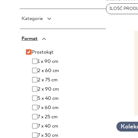
DLA BIZ
ILOŚĆ PROD
PARADYŻ
Kategorie
PARADYŻ Classica
SENSES
BLOG
Płytki ceramiczne
Format
Płytki ścienne
MÓJ PROFIL
Płytki podłogowe
Prostokąt
GDZIE KUPIĆ
Płytki ścienno podłogowe
1 x 90 cm
O NAS
Płyty tarasowe
2 x 60 cm
KARIERA
Gres techniczny
2 x 75 cm
Mozaiki
2 x 90 cm
KONTAKT
Klinkier
5 x 40 cm
Dekoracje
7 x 60 cm
Szkło
7 x 25 cm
Płytki elewacyjne
PL
EN
SK
DE
UK
RU
7 x 40 cm
Kolekc
7 x 30 cm