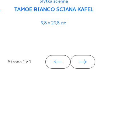
płytka ścienna
A
TAMOE BIANCO ŚCIANA KAFEL
9,8 x 29,8 cm
Strona
1
z 1