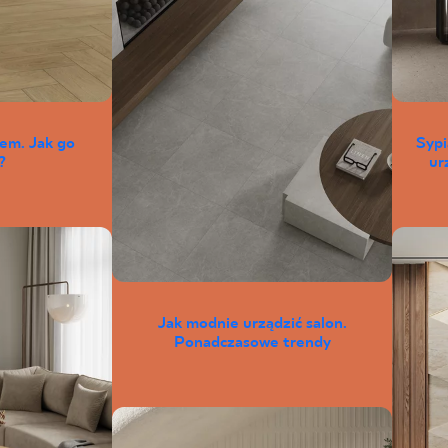
łem. Jak go
Sypi
?
ur
Jak modnie urządzić salon.
Ponadczasowe trendy