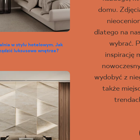
domu. Zdjęci
nieocenio
dlatego na na
wybrać. P
alnia w stylu hotelowym. Jak
ządzić luksusowo wnętrze?
inspirację 
nowoczesny 
wydobyć z nie
także miejs
trendac