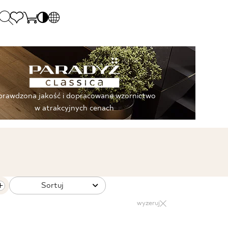
PL
EN
SK
Polecane
poniedziałek - piątek: 9.00 - 17.00
DE
Senses by Para
sobota: 10.00 - 14.00
prawdzona jakość i dopracowane wzornictwo
UK
Spieki kwarcow
0 55 66 77
w atrakcyjnych cenach
RU
Kolekcje Gosi B
Sortuj
 42 31
wyzeruj