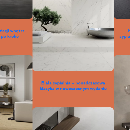
3 x 20 cm
90 x 90 cm
5 x 20 cm
120 x 120 cm
5 x 30 cm
10 x 60 cm
żacji wnętrz.
 po kroku
sypia
15 x 89 cm
27 x 27 cm
27 x 30 cm
30 x 33 cm
31 x 31 cm
33 x 33 cm
Biała sypialnia – ponadczasowa
klasyka w nowoczesnym wydaniu