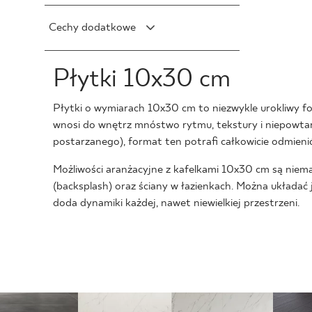
Satyna
V2
F1
30 x 120 cm
Cechy dodatkowe
V3
F1-10
40 x 120 cm
V4
F1-20
Mrozoodporność
45 x 90 cm
Płytki 10x30 cm
F1-80
Struktura
60 x 120 cm
Rektyfikacja
60 x 90 cm
Płytki o wymiarach 10x30 cm to niezwykle urokliwy for
120 x 280 cm
wnosi do wnętrz mnóstwo rytmu, tekstury i niepowtarz
postarzanego), format ten potrafi całkowicie odmienić
120 x 300 cm
Kwadrat
Możliwości aranżacyjne z kafelkami 10x30 cm są niem
5 x 5 cm
(backsplash) oraz ściany w łazienkach. Można układać
Heksagon
doda dynamiki każdej, nawet niewielkiej przestrzeni.
10 x 10 cm
6.5 x 30 cm
Romb
20 x 20 cm
17 x 20 cm
21 x 24 cm
Inny kształt
30 x 30 cm
20 x 24 cm
3 x 60 cm
40 x 40 cm
22 x 26 cm
3 x 4 cm
60 x 60 cm
3 x 3 cm
75 x 75 cm