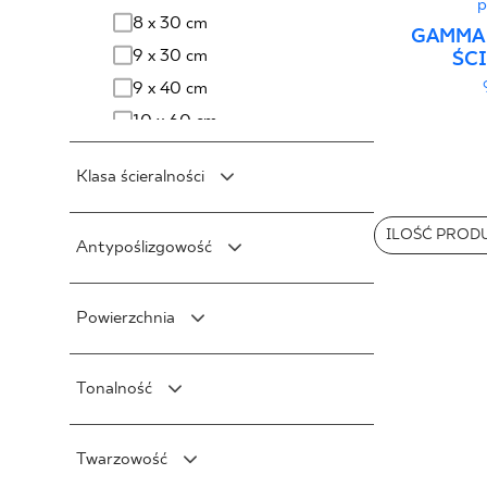
p
8 x 30 cm
GAMMA 
9 x 30 cm
ŚC
9 x 40 cm
10 x 60 cm
10 x 20 cm
Klasa ścieralności
10 x 30 cm
15 x 90 cm
Klasa 3/750
ILOŚĆ PROD
Antypoślizgowość
20 x 30 cm
Klasa 3/1500
20 x 120 cm
Klasa 4/2100
R10
20 x 60 cm
Powierzchnia
Klasa 4/6000
R11
25 x 40 cm
Klasa 4/12000
R12
Mat
25 x 75 cm
Klasa 5/ >12000
Tonalność
R9
Poler
25 x 33 cm
Półpoler
V0
30 x 60 cm
Twarzowość
Połysk
V1
30 x 90 cm