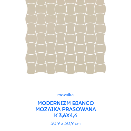
mozaika
MODERNIZM BIANCO
MOZAIKA PRASOWANA
K.3,6X4,4
30,9 x 30,9 cm