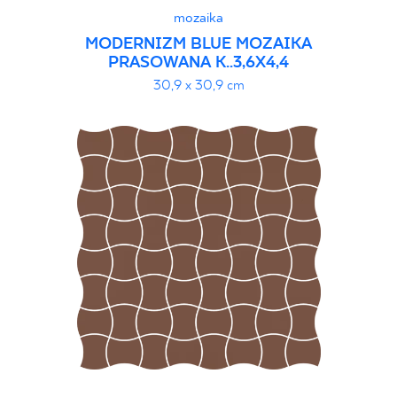
mozaika
MODERNIZM BLUE MOZAIKA
PRASOWANA K..3,6X4,4
30,9 x 30,9 cm