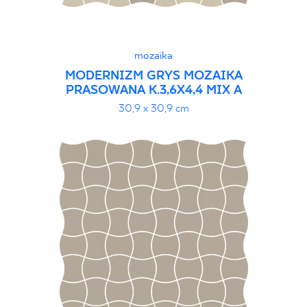
mozaika
MODERNIZM GRYS MOZAIKA
PRASOWANA K.3,6X4,4 MIX A
30,9 x 30,9 cm