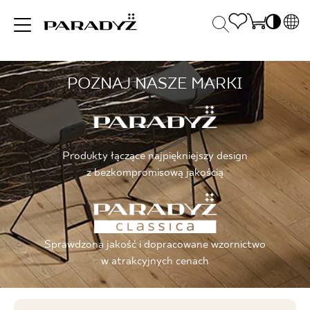
PL
EN
POZNAJ NASZE MARKI
INSPIRACJE
SK
Po
DE
S
UK
S
PRODUKTY
RU
K
Produkty łączące najpiękniejszy design
z bezkompromisową jakością
KOLEKCJE
Sprawdzona jakość i dopracowane wzornictwo
DLA BIZNESU
w atrakcyjnych cenach