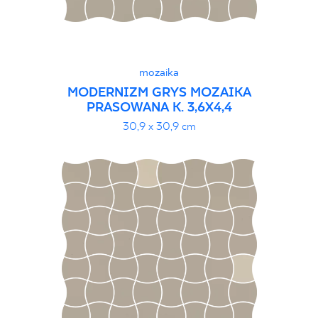
mozaika
MODERNIZM GRYS MOZAIKA
PRASOWANA K. 3,6X4,4
30,9 x 30,9 cm