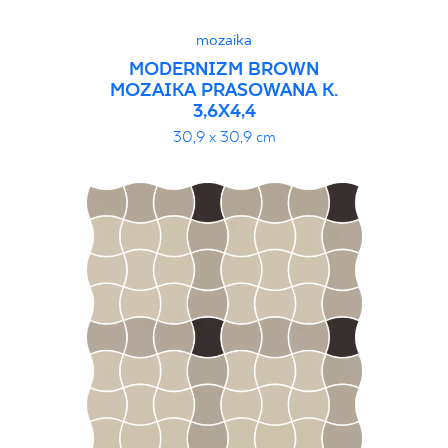
mozaika
MODERNIZM BROWN
MOZAIKA PRASOWANA K.
3,6X4,4
30,9 x 30,9 cm