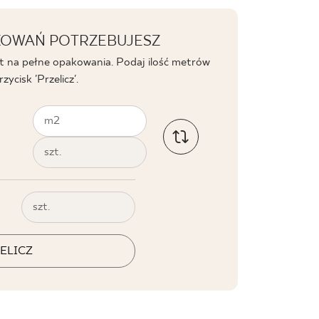
AKOWAŃ POTRZEBUJESZ
t na pełne opakowania. Podaj ilość metrów
ycisk 'Przelicz'.
m2
szt.
szt.
ELICZ