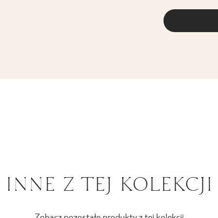
Deklaracje właści
INNE Z TEJ KOLEKCJI
Zobacz pozostałe produkty z tej kolekcji