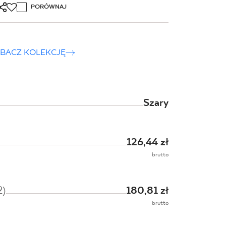
PORÓWNAJ
BACZ KOLEKCJĘ
 ściana rekt.
A 59.8 x 29.8 cm
Szary
NIEDOSTĘPNY
126,44 zł
lub
brutto
OSZYKA
2)
180,81 zł
brutto