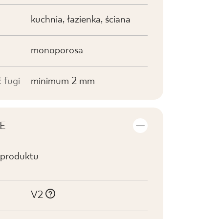
kuchnia, łazienka, ściana
monoporosa
 fugi
minimum 2 mm
E
 produktu
V2