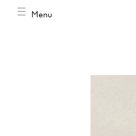
Menu
GDZIE KUPIĆ
Wybierz z listy preferowany salon z płytkami
INSPIRA
10 km
25 km
50 km
10
PRODUK
KOLEKCJ