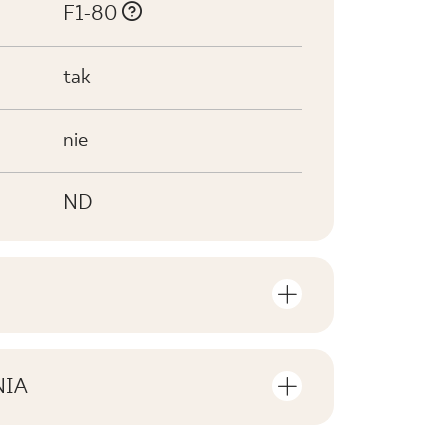
F1-80
tak
nie
ND
ilości sztuk i metrów
nym opakowaniu produktu
NIA
ki do pobrania związane z produktem
w
8