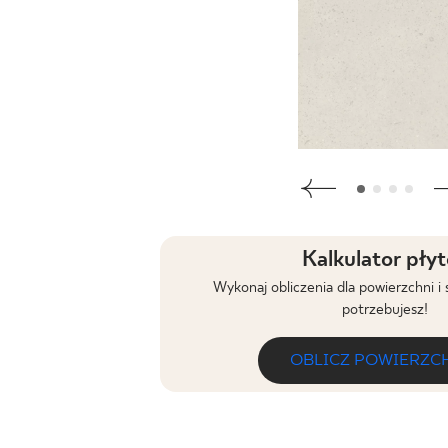
DLA BIZ
BLOG
MÓJ PROFIL
GDZIE KUPIĆ
O NAS
KARIERA
Kalkulator pły
Wykonaj obliczenia dla powierzchni i 
KONTAKT
potrzebujesz!
OBLICZ POWIERZC
PL
EN
SK
DE
UK
RU