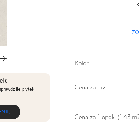
NESU
FOLLOW US
ZO
Effect grys
PŁYTKA ŚCIENN
Kolor
PRODUKT 
tek
Cena za m2
sprawdź ile płytek
DO K
HNIĘ
Cena za 1 opak. (1,43 m