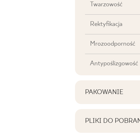
Twarzowość
Rektyfikacja
Mrozoodporność
Antypoślizgowość
PAKOWANIE
Informacje na temat 
kwadratowych w jed
PLIKI DO POBRA
Tutaj znajdziesz pli
Liczba produktów 