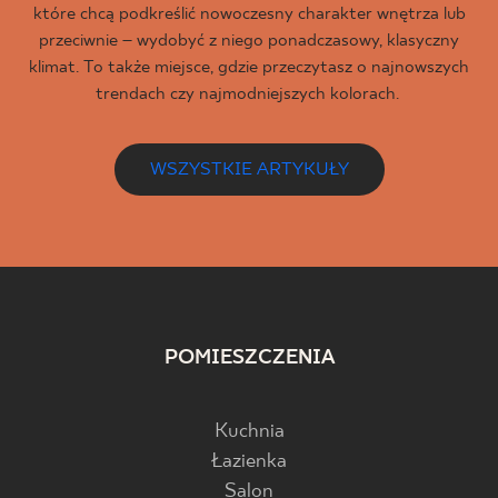
które chcą podkreślić nowoczesny charakter wnętrza lub
przeciwnie – wydobyć z niego ponadczasowy, klasyczny
klimat. To także miejsce, gdzie przeczytasz o najnowszych
trendach czy najmodniejszych kolorach.
WSZYSTKIE ARTYKUŁY
POMIESZCZENIA
Kuchnia
Łazienka
Salon