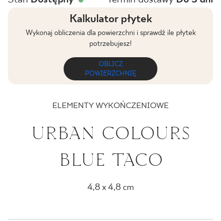
BLOG
Kalkulator płytek
Wykonaj obliczenia dla powierzchni i sprawdź ile płytek
GDZIE KUPIĆ
potrzebujesz!
OBLICZ
O NAS
POWIERZCHNIĘ
KARIERA
ELEMENTY WYKOŃCZENIOWE
URBAN COLOURS
MÓJ PROFIL
BLUE TACO
KONTAKT
4,8 x 4,8 cm
PL
EN
SK
DE
UK
RU