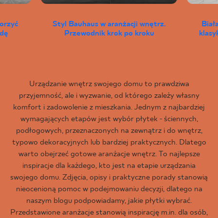
worzyć
Styl Bauhaus w aranżacji wnętrz.
Biał
wdę
Przewodnik krok po kroku
klas
Urządzanie wnętrz swojego domu to prawdziwa
przyjemność, ale i wyzwanie, od którego zależy własny
komfort i zadowolenie z mieszkania. Jednym z najbardziej
wymagających etapów jest wybór płytek - ściennych,
podłogowych, przeznaczonych na zewnątrz i do wnętrz,
typowo dekoracyjnych lub bardziej praktycznych. Dlatego
warto obejrzeć gotowe aranżacje wnętrz. To najlepsze
inspiracje dla każdego, kto jest na etapie urządzania
swojego domu. Zdjęcia, opisy i praktyczne porady stanowią
nieocenioną pomoc w podejmowaniu decyzji, dlatego na
naszym blogu podpowiadamy, jakie płytki wybrać.
Przedstawione aranżacje stanowią inspirację m.in. dla osób,