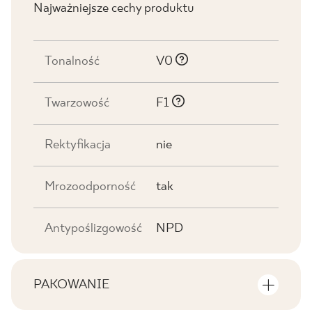
Najważniejsze cechy produktu
Tonalność
V0
Twarzowość
F1
Rektyfikacja
nie
Mrozoodporność
tak
Antypoślizgowość
NPD
PAKOWANIE
Informacje na temat ilości sztuk i metrów