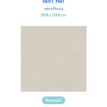
REKT. MAT
rektyfikacja
59,8 x 119,8 cm
Nowość