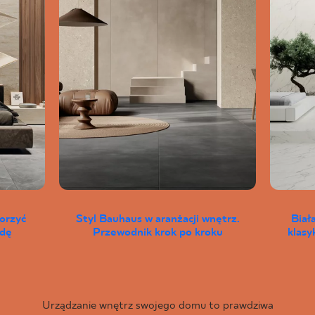
worzyć
Styl Bauhaus w aranżacji wnętrz.
Biał
wdę
Przewodnik krok po kroku
klas
Urządzanie wnętrz swojego domu to prawdziwa