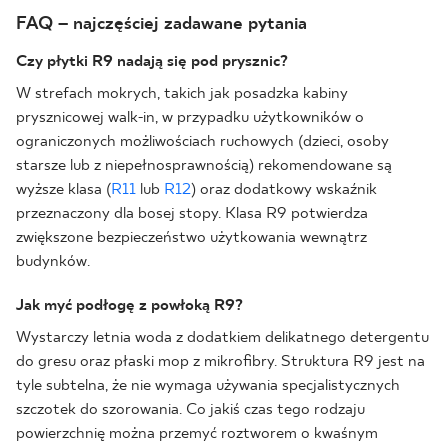
FAQ – najczęściej zadawane pytania
Czy płytki R9 nadają się pod prysznic?
W strefach mokrych, takich jak posadzka kabiny
prysznicowej walk-in, w przypadku użytkowników o
ograniczonych możliwościach ruchowych (dzieci, osoby
starsze lub z niepełnosprawnością) rekomendowane są
wyższe klasa (
R11
lub
R12
) oraz dodatkowy wskaźnik
przeznaczony dla bosej stopy. Klasa R9 potwierdza
zwiększone bezpieczeństwo użytkowania wewnątrz
budynków.
Jak myć podłogę z powłoką R9?
Wystarczy letnia woda z dodatkiem delikatnego detergentu
do gresu oraz płaski mop z mikrofibry. Struktura R9 jest na
tyle subtelna, że nie wymaga używania specjalistycznych
szczotek do szorowania. Co jakiś czas tego rodzaju
powierzchnię można przemyć roztworem o kwaśnym