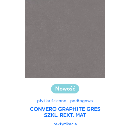
Nowość
płytka ścienno - podłogowa
CONVERO GRAPHITE GRES
SZKL. REKT. MAT
rektyfikacja