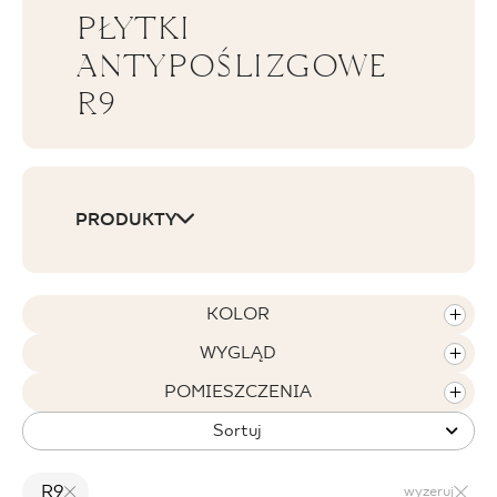
PŁYTKI
BLOG
ANTYPOŚLIZGOWE
R9
GDZIE KUPIĆ
O NAS
KARIERA
PRODUKTY
MÓJ PROFIL
KOLOR
WYGLĄD
KONTAKT
POMIESZCZENIA
Sortuj
PL
EN
SK
DE
UK
RU
R9
wyzeruj