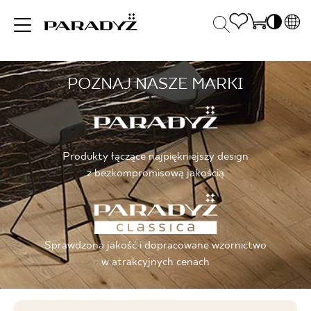
PL
EN
POZNAJ NASZE MARKI
INSPIRACJE
SK
Po
DE
S
UK
S
PRODUKTY
RU
K
Produkty łączące najpiękniejszy design
z bezkompromisową jakością
KOLEKCJE
Sprawdzona jakość i dopracowane wzornictwo
DLA BIZNESU
w atrakcyjnych cenach