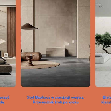
worzyć
Styl Bauhaus w aranżacji wnętrz.
Biał
wdę
Przewodnik krok po kroku
klas