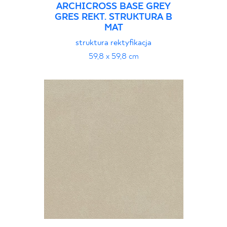
ARCHICROSS BASE GREY
GRES REKT. STRUKTURA B
MAT
struktura rektyfikacja
59,8 x 59,8 cm