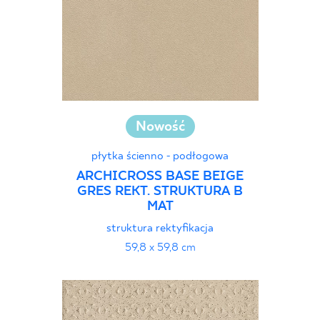
Nowość
płytka ścienno - podłogowa
ARCHICROSS BASE BEIGE
GRES REKT. STRUKTURA B
MAT
struktura rektyfikacja
59,8 x 59,8 cm