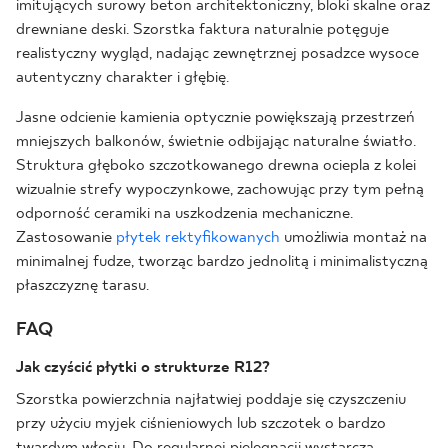
imitujących surowy beton architektoniczny, bloki skalne oraz
drewniane deski. Szorstka faktura naturalnie potęguje
realistyczny wygląd, nadając zewnętrznej posadzce wysoce
autentyczny charakter i głębię.
Jasne odcienie kamienia optycznie powiększają przestrzeń
mniejszych balkonów, świetnie odbijając naturalne światło.
Struktura głęboko szczotkowanego drewna ociepla z kolei
wizualnie strefy wypoczynkowe, zachowując przy tym pełną
odporność ceramiki na uszkodzenia mechaniczne.
Zastosowanie
płytek rektyfikowanych
umożliwia montaż na
minimalnej fudze, tworząc bardzo jednolitą i minimalistyczną
płaszczyznę tarasu.
FAQ
Jak czyścić płytki o strukturze R12?
Szorstka powierzchnia najłatwiej poddaje się czyszczeniu
przy użyciu myjek ciśnieniowych lub szczotek o bardzo
twardym włosiu. Do regularnej pielęgnacji wystarczą