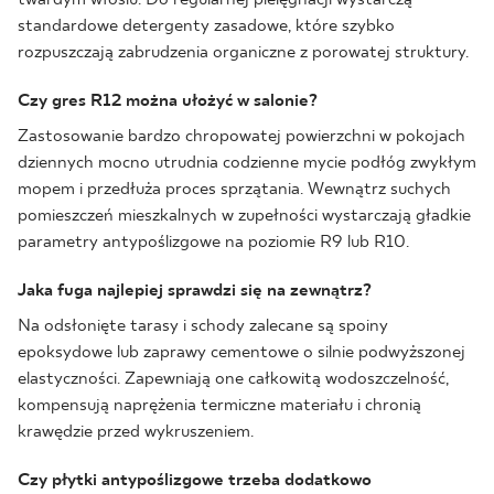
standardowe detergenty zasadowe, które szybko
rozpuszczają zabrudzenia organiczne z porowatej struktury.
Czy gres R12 można ułożyć w salonie?
Zastosowanie bardzo chropowatej powierzchni w pokojach
dziennych mocno utrudnia codzienne mycie podłóg zwykłym
mopem i przedłuża proces sprzątania. Wewnątrz suchych
pomieszczeń mieszkalnych w zupełności wystarczają gładkie
parametry antypoślizgowe na poziomie R9 lub R10.
Jaka fuga najlepiej sprawdzi się na zewnątrz?
Na odsłonięte tarasy i schody zalecane są spoiny
epoksydowe lub zaprawy cementowe o silnie podwyższonej
elastyczności. Zapewniają one całkowitą wodoszczelność,
kompensują naprężenia termiczne materiału i chronią
krawędzie przed wykruszeniem.
Czy płytki antypoślizgowe trzeba dodatkowo