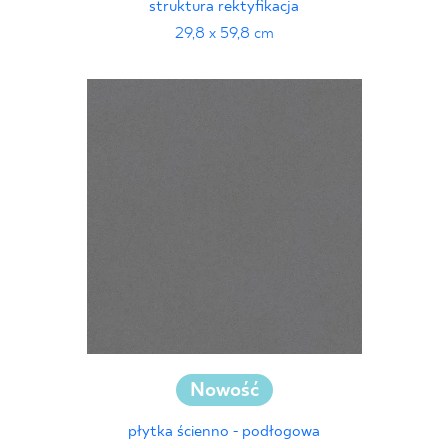
struktura rektyfikacja
29,8 x 59,8 cm
Nowość
płytka ścienno - podłogowa