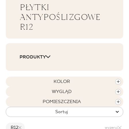
PŁYTKI
BLOG
ANTYPOŚLIZGOWE
R12
GDZIE KUPIĆ
O NAS
KARIERA
PRODUKTY
MÓJ PROFIL
KOLOR
WYGLĄD
KONTAKT
POMIESZCZENIA
Sortuj
PL
EN
SK
DE
UK
RU
R12
wyzeruj