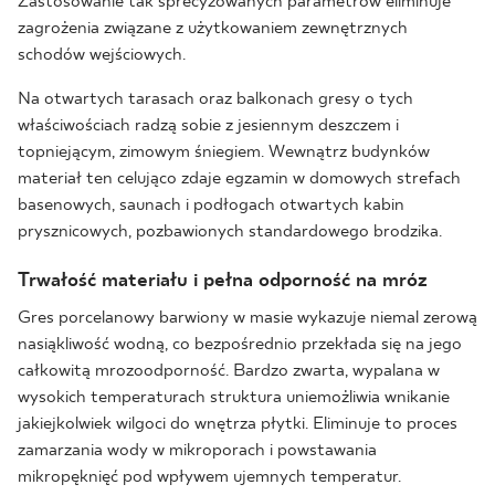
Zastosowanie tak sprecyzowanych parametrów eliminuje
zagrożenia związane z użytkowaniem zewnętrznych
schodów wejściowych.
Na otwartych tarasach oraz balkonach gresy o tych
właściwościach radzą sobie z jesiennym deszczem i
topniejącym, zimowym śniegiem. Wewnątrz budynków
materiał ten celująco zdaje egzamin w domowych strefach
basenowych, saunach i podłogach otwartych kabin
prysznicowych, pozbawionych standardowego brodzika.
Trwałość materiału i pełna odporność na mróz
Gres porcelanowy barwiony w masie wykazuje niemal zerową
nasiąkliwość wodną, co bezpośrednio przekłada się na jego
całkowitą mrozoodporność. Bardzo zwarta, wypalana w
wysokich temperaturach struktura uniemożliwia wnikanie
jakiejkolwiek wilgoci do wnętrza płytki. Eliminuje to proces
zamarzania wody w mikroporach i powstawania
mikropęknięć pod wpływem ujemnych temperatur.