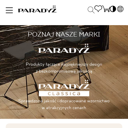
PL
EN
POZNAJ NASZE MARKI
INSPIRACJE
SK
Po
DE
S
UK
S
PRODUKTY
RU
K
Produkty łączące najpiękniejszy design
z bezkompromisową jakością
KOLEKCJE
Sprawdzona jakość i dopracowane wzornictwo
DLA BIZNESU
w atrakcyjnych cenach