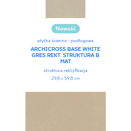
Nowość
płytka ścienno - podłogowa
ARCHICROSS BASE WHITE
GRES REKT. STRUKTURA B
MAT
struktura rektyfikacja
29,8 x 59,8 cm