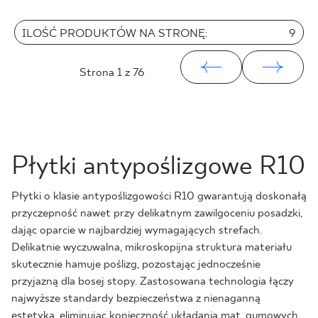
ILOŚĆ PRODUKTÓW NA STRONĘ:
9
Strona
1
z 76
Płytki antypoślizgowe R10
Płytki o klasie antypoślizgowości R10 gwarantują doskonałą
przyczepność nawet przy delikatnym zawilgoceniu posadzki,
dając oparcie w najbardziej wymagających strefach.
Delikatnie wyczuwalna, mikroskopijna struktura materiału
skutecznie hamuje poślizg, pozostając jednocześnie
przyjazną dla bosej stopy. Zastosowana technologia łączy
najwyższe standardy bezpieczeństwa z nienaganną
estetyką, eliminując konieczność układania mat, gumowych