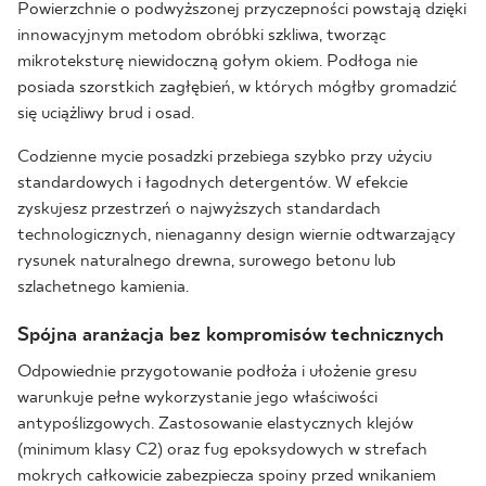
Powierzchnie o podwyższonej przyczepności powstają dzięki
innowacyjnym metodom obróbki szkliwa, tworząc
mikroteksturę niewidoczną gołym okiem. Podłoga nie
posiada szorstkich zagłębień, w których mógłby gromadzić
się uciążliwy brud i osad.
Codzienne mycie posadzki przebiega szybko przy użyciu
standardowych i łagodnych detergentów. W efekcie
zyskujesz przestrzeń o najwyższych standardach
technologicznych, nienaganny design wiernie odtwarzający
rysunek naturalnego drewna, surowego betonu lub
szlachetnego kamienia.
Spójna aranżacja bez kompromisów technicznych
Odpowiednie przygotowanie podłoża i ułożenie gresu
warunkuje pełne wykorzystanie jego właściwości
antypoślizgowych. Zastosowanie elastycznych klejów
(minimum klasy C2) oraz fug epoksydowych w strefach
mokrych całkowicie zabezpiecza spoiny przed wnikaniem