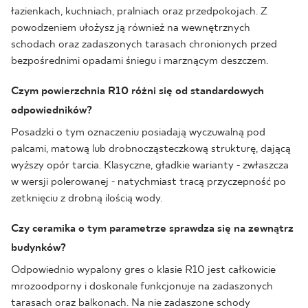
łazienkach, kuchniach, pralniach oraz przedpokojach. Z
powodzeniem ułożysz ją również na wewnętrznych
schodach oraz zadaszonych tarasach chronionych przed
bezpośrednimi opadami śniegu i marznącym deszczem.
Czym powierzchnia R10 różni się od standardowych
odpowiedników?
Posadzki o tym oznaczeniu posiadają wyczuwalną pod
palcami, matową lub drobnocząsteczkową strukturę, dającą
wyższy opór tarcia. Klasyczne, gładkie warianty - zwłaszcza
w wersji polerowanej - natychmiast tracą przyczepność po
zetknięciu z drobną ilością wody.
Czy ceramika o tym parametrze sprawdza się na zewnątrz
budynków?
Odpowiednio wypalony gres o klasie R10 jest całkowicie
mrozoodporny i doskonale funkcjonuje na zadaszonych
tarasach oraz balkonach. Na nie zadaszone schody