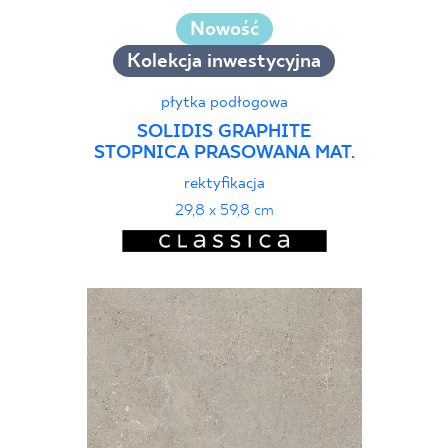
Nowość
Kolekcja inwestycyjna
płytka podłogowa
SOLIDIS GRAPHITE
STOPNICA PRASOWANA MAT.
rektyfikacja
29,8 x 59,8 cm