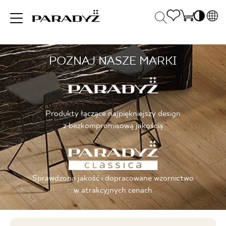
PL
EN
POZNAJ NASZE MARKI
INSPIRACJE
SK
Po
DE
S
UK
S
PRODUKTY
RU
K
Produkty łączące najpiękniejszy design
z bezkompromisową jakością
KOLEKCJE
Sprawdzona jakość i dopracowane wzornictwo
DLA BIZNESU
w atrakcyjnych cenach