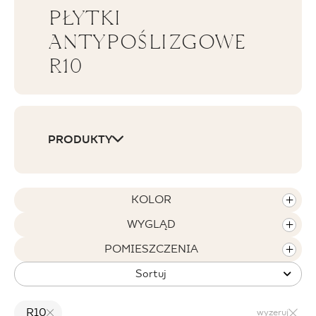
PŁYTKI
BLOG
ANTYPOŚLIZGOWE
R10
GDZIE KUPIĆ
O NAS
KARIERA
PRODUKTY
MÓJ PROFIL
KOLOR
WYGLĄD
KONTAKT
POMIESZCZENIA
Sortuj
PL
EN
SK
DE
UK
RU
R10
wyzeruj