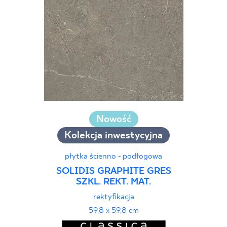
Nowość
Kolekcja inwestycyjna
płytka ścienno - podłogowa
SOLIDIS GRAPHITE GRES
SZKL. REKT. MAT.
rektyfikacja
59,8 x 59,8 cm