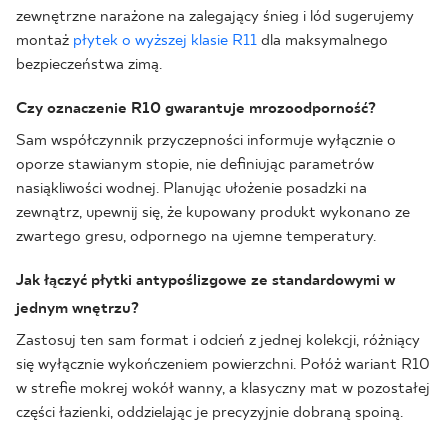
zewnętrzne narażone na zalegający śnieg i lód sugerujemy
montaż
płytek o wyższej klasie R11
dla maksymalnego
bezpieczeństwa zimą.
Czy oznaczenie R10 gwarantuje mrozoodporność?
Sam współczynnik przyczepności informuje wyłącznie o
oporze stawianym stopie, nie definiując parametrów
nasiąkliwości wodnej. Planując ułożenie posadzki na
zewnątrz, upewnij się, że kupowany produkt wykonano ze
zwartego gresu, odpornego na ujemne temperatury.
Jak łączyć płytki antypoślizgowe ze standardowymi w
jednym wnętrzu?
Zastosuj ten sam format i odcień z jednej kolekcji, różniący
się wyłącznie wykończeniem powierzchni. Połóż wariant R10
w strefie mokrej wokół wanny, a klasyczny mat w pozostałej
części łazienki, oddzielając je precyzyjnie dobraną spoiną.