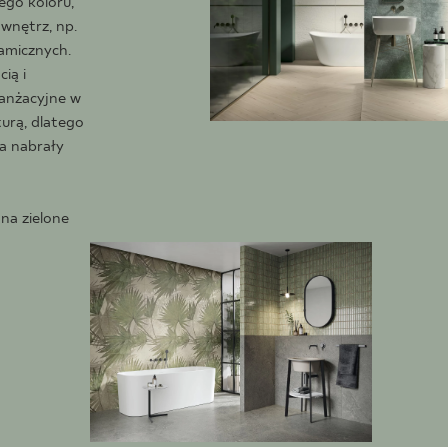
NESU
ego koloru,
wnętrz, np.
FOLLOW US
amicznych.
ią i
ranżacyjne w
turą, dlatego
ca nabrały
na zielone