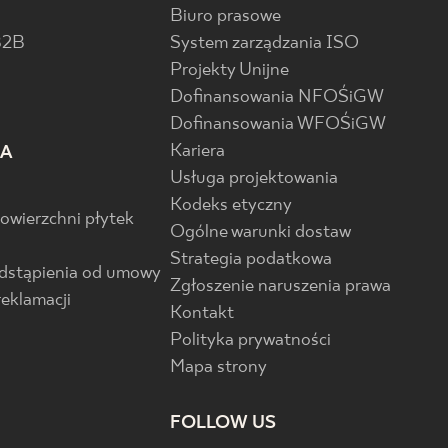
Biuro prasowe
B2B
System zarządzania ISO
Projekty Unijne
Dofinansowania NFOŚiGW
Dofinansowania WFOŚiGW
Kariera
IA
Usługa projektowania
Kodeks etyczny
powierzchni płytek
Ogólne warunki dostaw
Strategia podatkowa
odstąpienia od umowy
Zgłoszenie naruszenia prawa
reklamacji
Kontakt
Polityka prywatności
Mapa strony
FOLLOW US