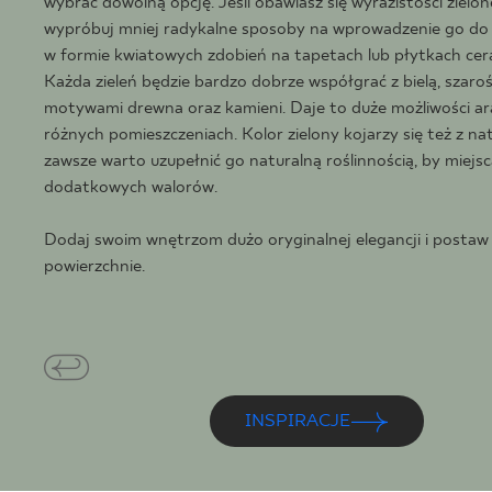
DLA BIZ
wybrać dowolną opcję. Jeśli obawiasz się wyrazistości zielon
wypróbuj mniej radykalne sposoby na wprowadzenie go do 
w formie kwiatowych zdobień na tapetach lub płytkach cer
Każda zieleń będzie bardzo dobrze współgrać z bielą, szarośc
motywami drewna oraz kamieni. Daje to duże możliwości a
BLOG
różnych pomieszczeniach. Kolor zielony kojarzy się też z na
MÓJ PROFIL
zawsze warto uzupełnić go naturalną roślinnością, by miejs
dodatkowych walorów.
GDZIE KUPIĆ
O NAS
Dodaj swoim wnętrzom dużo oryginalnej elegancji i postaw 
powierzchnie.
KARIERA
KONTAKT
INSPIRACJE
PL
EN
SK
DE
UK
RU