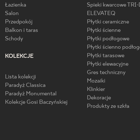
Łazienka
Spieki kwarcowe TRI-
Salon
ELEVATEQ
Przedpokój
Płytki ceramiczne
Balkon i taras
Płytki ścienne
Schody
Płytki podłogowe
Płytki ścienno podło
Płytki tarasowe
KOLEKCJE
Płytki elewacyjne
Gres techniczny
Lista kolekcji
Mozaiki
Paradyż Classica
Klinkier
Paradyż Monumental
Dekoracje
Kolekcje Gosi Baczyńskiej
Produkty ze szkła