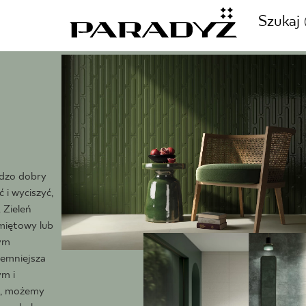
Szukaj
ZADZWOŃ DO NAS
CJE
+48 80
rdzo dobry
TY
i wyciszyć,
 Zieleń
 miętowy lub
SKLEP INTERNETOWY
E
wym
44 736
iemniejsza
ym i
z, możemy