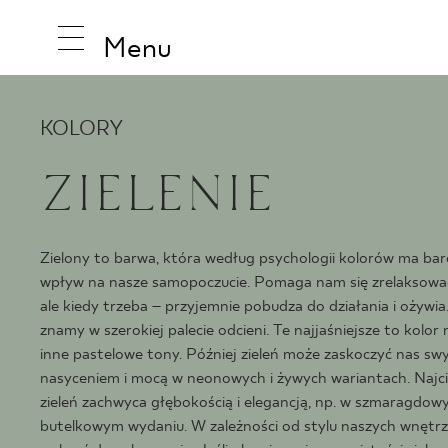
Menu
KOLORY
ZIELENIE
INSPIRA
Zielony to barwa, która według psychologii kolorów ma ba
PRODUK
wpływ na nasze samopoczucie. Pomaga nam się zrelaksować 
ale kiedy trzeba – przyjemnie pobudza do działania i ożywia.
znamy w szerokiej palecie odcieni. Te najjaśniejsze to kolor
KOLEKCJ
inne pastelowe tony. Później zieleń może zaskoczyć nas s
nasyceniem i mocą w neonowych i żywych wariantach. Najc
zieleń zachwyca głębokością i elegancją, np. w szmaragdow
butelkowym wydaniu. W zależności od stylu naszych wnętr