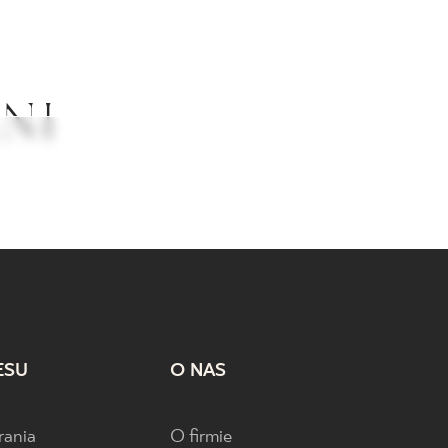
NI
GREEN
DREAM
PHILOSOPHY
ESU
O NAS
rania
O firmie