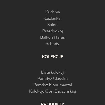
BLOG
Kuchnia
Łazienka
GDZIE KUPIĆ
Salon
Przedpokój
O NAS
Balkon i taras
Schody
KARIERA
KOLEKCJE
MÓJ PROFIL
Lista kolekcji
Paradyż Classica
KONTAKT
Paradyż Monumental
Kolekcje Gosi Baczyńskiej
PL
EN
SK
DE
UK
RU
PRODUKTY