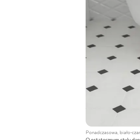
Ponadczasowa, biało-czar
O ostatecznym stylu dan