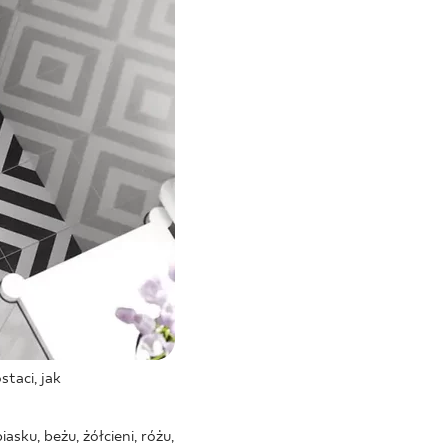
staci, jak
asku, beżu, żółcieni, różu,