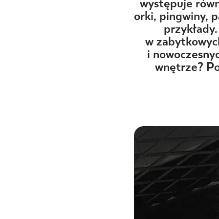
DLA BIZ
występuje równi
orki, pingwiny, 
przykłady.
w zabytkowych
BLOG
i nowoczesny
wnętrze? Po
MÓJ PROFIL
GDZIE KUPIĆ
O NAS
KARIERA
KONTAKT
PL
EN
SK
DE
UK
RU