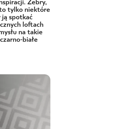
spiracji. Zebry,
to tylko niektóre
 ją spotkać
cznych loftach
ysłu na takie
czarno-białe