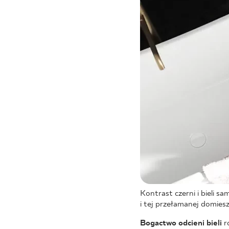
Kontrast czerni i bieli sa
i tej przełamanej domies
Bogactwo odcieni bieli
ro