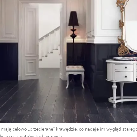
 mają celowo „przecierane” krawędzie, co nadaje im wygląd stareg
łych parametrów technicznych.