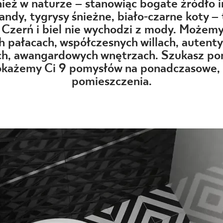
NESU
eż w naturze – stanowiąc bogate źródło in
pandy, tygrysy śnieżne, biało-czarne koty – 
FOLLOW US
 Czerń i biel nie wychodzi z mody. Możemy
 pałacach, współczesnych willach, autenty
ch, awangardowych wnętrzach. Szukasz pom
każemy Ci 9 pomysłów na ponadczasowe, 
pomieszczenia.