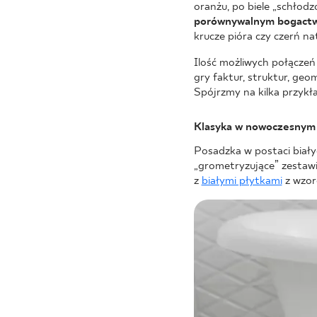
oranżu, po biele „schłodzo
porównywalnym bogactw
krucze pióra czy czerń n
Ilość możliwych połączeń
gry faktur, struktur, geo
Spójrzmy na kilka przykł
Klasyka w nowoczesnym
Posadzka w postaci biały
„grometryzujące” zestawi
z
białymi płytkami
z wzor