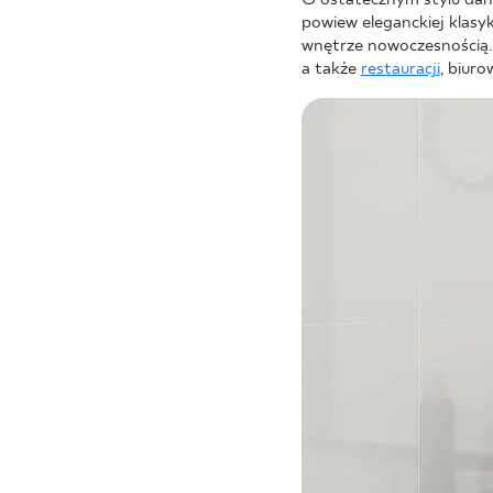
powiew eleganckiej klasy
wnętrze nowoczesnością
a także
restauracji
, biuro