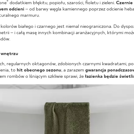
ne” dodatkiem błękitu, popiołu, szarości, fioletu i zieleni.
Czernie 
em odcieni
– od barwy węgla kamiennego poprzez odcienie heban
aturalnego marmuru.
 kolorów białego i czarnego jest niemal nieograniczona. Do dyspo
metrii – i całą masę innych kombinacji aranżacyjnych, którymi mo
adów.
 wnętrzu
ch, regularnych oktagonów, zdobionych czarnymi kwadratami, po
enia, to
hit obecnego sezonu
, a zarazem
gwarancja ponadczaso
em rombów o lśniącym szkliwie sprawi, że
łazienka będzie świetli