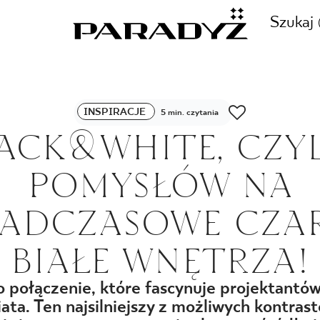
Szukaj
ZADZWOŃ DO NAS
INSPIRACJE
5 min. czytania
CJE
ACK&WHITE, CZYL
+48 80
POMYSŁÓW NA
TY
ADCZASOWE CZA
SKLEP INTERNETOWY
BIAŁE WNĘTRZA!
E
44 736
 połączenie, które fascynuje projektantó
ata. Ten najsilniejszy z możliwych kontra