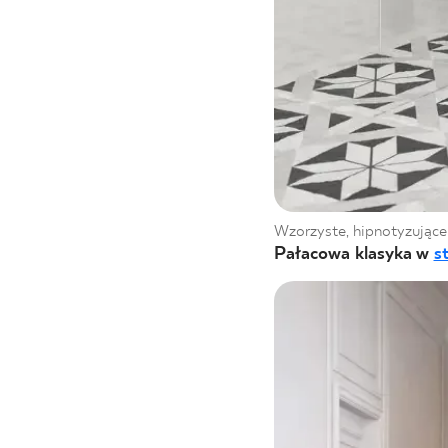
Wzorzyste, hipnotyzując
Pałacowa klasyka w
s