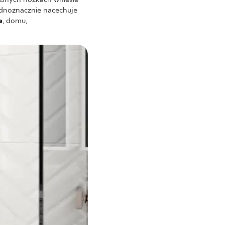
ednoznacznie nacechuje
a
, domu,