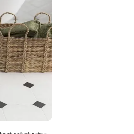
bnych nóżkach wniesie