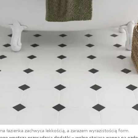
na łazienka zachwyca lekkością, a zarazem wyrazistością form.
ego wnętrza przesądzają dodatki – wolno stojąca wanna na ozdo