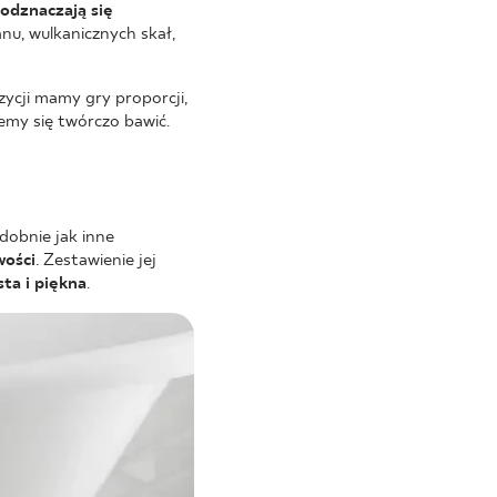
odznaczają się
u, wulkanicznych skał,
zycji mamy gry proporcji,
żemy się twórczo bawić.
dobnie jak inne
wości
. Zestawienie jej
sta i piękna
.