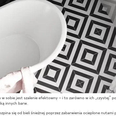
m w sobie jest szalenie efektowny – i to zarówno w ich „czystej” po
zką innych barw.
zpina się od bieli śnieżnej poprzez zabarwienia ocieplone nutami pi