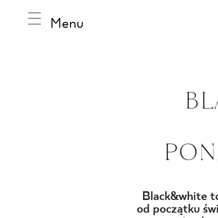
Menu
INSPIRA
BL
PRODUK
PON
KOLEKCJ
Black&white to
od początku świ