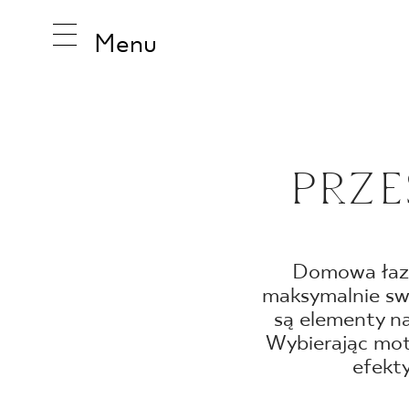
Menu
INSPIRA
PRZE
PRODUK
Domowa łazie
maksymalnie sw
KOLEKCJ
są elementy n
Wybierając mot
efekt