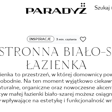
Szukaj
ZADZWOŃ DO NAS
INSPIRACJE
3 min. czytania
CJE
STRONNA BIAŁO-
+48 80
ŁAZIENKA
TY
nka to przestrzeń, w której domownicy pow
obodnie. Na ten moment wyjątkowo cieka
SKLEP INTERNETOWY
E
aturalne, organiczne oraz nowoczesne akcent
44 736
yw małej łazienki biało-szarej możesz osiąg
y wpływające na estetykę i funkcjonalność wn