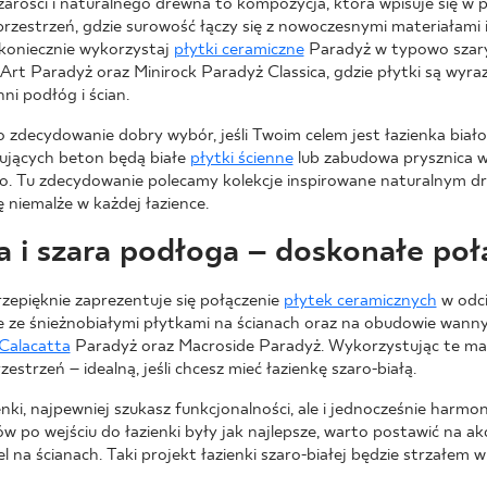
i szarości i naturalnego drewna to kompozycja, która wpisuje się
 przestrzeń, gdzie surowość łączy się z nowoczesnymi materiałami 
koniecznie wykorzystaj
płytki ceramiczne
Paradyż w typowo szary
Art Paradyż oraz Minirock Paradyż Classica, gdzie płytki są wyraz
ni podłóg i ścian.
o zdecydowanie dobry wybór, jeśli Twoim celem jest łazienka biał
ujących beton będą białe
płytki ścienne
lub zabudowa prysznica 
no. Tu zdecydowanie polecamy kolekcje inspirowane naturalnym d
ę niemalże w każdej łazience.
ka i szara podłoga – doskonałe poł
rzepięknie zaprezentuje się połączenie
płytek ceramicznych
w odci
e ze śnieżnobiałymi płytkami na ścianach oraz na obudowie wanny
 Calacatta
Paradyż oraz Macroside Paradyż. Wykorzystując te mate
strzeń – idealną, jeśli chcesz mieć łazienkę szaro-białą.
ki, najpewniej szukasz funkcjonalności, ale i jednocześnie harmoni
po wejściu do łazienki były jak najlepsze, warto postawić na ak
na ścianach. Taki projekt łazienki szaro-białej będzie strzałem w d