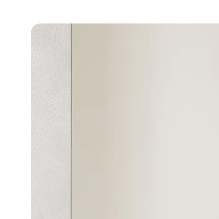
DLA BIZ
BLOG
MÓJ PROFIL
GDZIE KUPIĆ
O NAS
KARIERA
KONTAKT
PL
EN
SK
DE
UK
RU