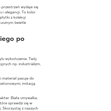
 przestrzeń wydaje się
i elegancji. To kolor
łytki z kolekcji
tucznym świetle
kiego po
tylu wykończenia. Twój
jnych np. industrializm,
 materiał pasuje do
betonowymi, imitacją
akter. Biała umywalka,
tóre sprawdzi się w
j. Skorzystaj z naszych