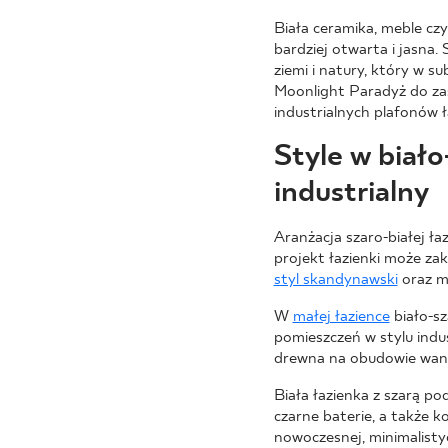
Biała ceramika, meble cz
bardziej otwarta i jasna
ziemi i natury, który w s
Moonlight Paradyż do zas
industrialnych plafonów 
Style w biał
industrialny
Aranżacja szaro-białej ła
projekt łazienki może zak
styl skandynawski
oraz m
W
małej łazience
biało-sz
pomieszczeń w stylu indu
drewna na obudowie wanny
Biała łazienka z szarą po
czarne baterie, a także k
nowoczesnej, minimalistyc