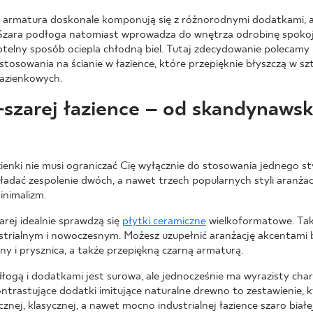
y armatura doskonale komponują się z różnorodnymi dodatkami, a
. Szara podłoga natomiast wprowadza do wnętrza odrobinę spokoju 
ubtelny sposób ociepla chłodną biel. Tutaj zdecydowanie polecamy p
tosowania na ścianie w łazience, które przepięknie błyszczą w sz
łazienkowych.
o-szarej łazience – od skandynaws
zienki nie musi ograniczać Cię wyłącznie do stosowania jednego s
ładać zespolenie dwóch, a nawet trzech popularnych styli aranżacy
inimalizm.
arej idealnie sprawdzą się
płytki ceramiczne
wielkoformatowe. Taki
strialnym i nowoczesnym. Możesz uzupełnić aranżację akcentami 
 i prysznica, a także przepiękną czarną armaturą.
dłogą i dodatkami jest surowa, ale jednocześnie ma wyrazisty char
ontrastujące dodatki imitujące naturalne drewno to zestawienie, k
znej, klasycznej, a nawet mocno industrialnej łazience szaro białe