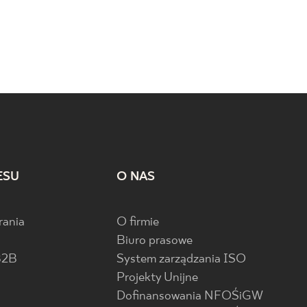
ESU
O NAS
rania
O firmie
Biuro prasowe
B2B
System zarządzania ISO
Projekty Unijne
Dofinansowania NFOŚiGW