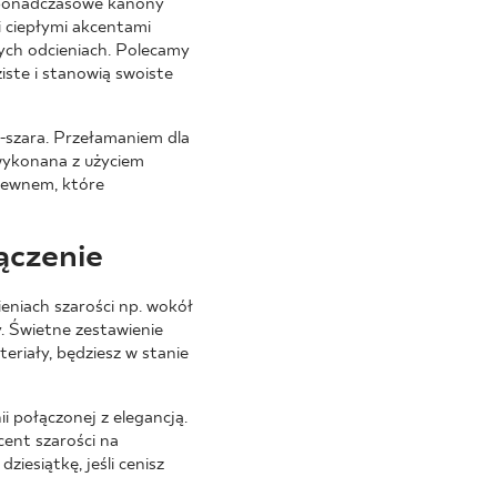
 w ponadczasowe kanony
i ciepłymi akcentami
ch odcieniach. Polecamy
iste i stanowią swoiste
o-szara. Przełamaniem dla
wykonana z użyciem
rewnem, które
ączenie
eniach szarości np. wokół
. Świetne zestawienie
riały, będziesz w stanie
i połączonej z elegancją.
cent szarości na
ziesiątkę, jeśli cenisz