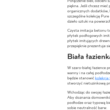
Połączenie bieli, odcien
piękna. Jeśli chcesz mieć
organicznych dodatków, 
szczególne kolekcję Pure 
dzieło sztuki na powierzch
Czysta imitacja betonu t
płytek podłogowych imit
płytek imitujących drew
przepięknie prezentuje si
Biała łazien
W szaro-białej łazience p
wanny i na całej podłodz
będzie stanowić
kolekcja
stworzyć nietuzinkową prze
Wchodząc do swojej łazien
Aby doznania domowników 
podłodze oraz typową biel 
sobie neutralność barw.