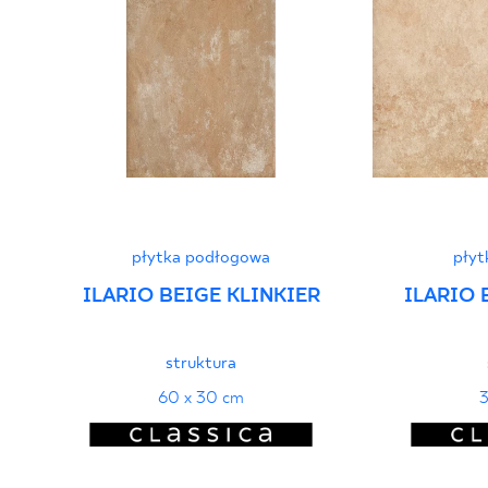
Certyfikat zgodności z Polską Normą nr
96-N-21
PDF 78 KB
Deklaracje właściwości użytkowych
PDF
płytka podłogowa
płyt
ILARIO BEIGE KLINKIER
ILARIO 
struktura
60 x 30 cm
3