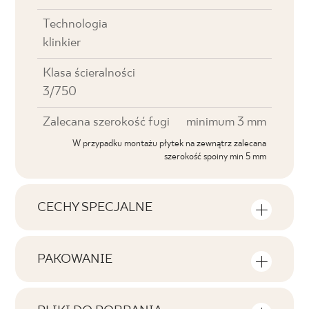
Technologia
klinkier
Klasa ścieralności
3/750
Zalecana szerokość fugi
minimum 3 mm
W przypadku montażu płytek na zewnątrz zalecana
szerokość spoiny min 5 mm
CECHY SPECJALNE
Najważniejsze cechy produktu
PAKOWANIE
Tonalność
Informacje na temat ilości sztuk i metrów
V3
kwadratowych w jednym opakowaniu