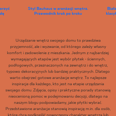
worzyć
Styl Bauhaus w aranżacji wnętrz.
Biał
wdę
Przewodnik krok po kroku
klas
Urządzanie wnętrz swojego domu to prawdziwa
przyjemność, ale i wyzwanie, od którego zależy własny
komfort i zadowolenie z mieszkania. Jednym z najbardziej
wymagających etapów jest wybór płytek - ściennych,
podłogowych, przeznaczonych na zewnątrz i do wnętrz,
typowo dekoracyjnych lub bardziej praktycznych. Dlatego
warto obejrzeć gotowe aranżacje wnętrz. To najlepsze
inspiracje dla każdego, kto jest na etapie urządzania
swojego domu. Zdjęcia, opisy i praktyczne porady stanowią
nieocenioną pomoc w podejmowaniu decyzji, dlatego na
naszym blogu podpowiadamy, jakie płytki wybrać.
Przedstawione aranżacje stanowią inspirację m.in. dla osób,
które chcą podkreślić nowoczesny charakter wnętrza lub