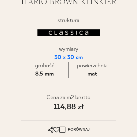
ILARIO BROWN KLINKIER
BLOG
struktura
GDZIE KUPIĆ
O NAS
wymiary
30 x 30 cm
KARIERA
grubość
powierzchnia
8,5 mm
mat
MÓJ PROFIL
Cena za m2 brutto
KONTAKT
114,88 zł
PL
EN
SK
DE
UK
RU
PORÓWNAJ