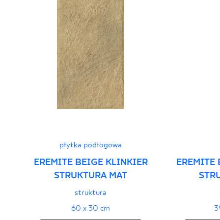
PDF 108 KB
Certyfikat zgodności z Polską Normą nr
96-N-21
PDF 78 KB
Deklaracje właściwości użytkowych
PDF
płytka podłogowa
EREMITE BEIGE KLINKIER
EREMITE 
STRUKTURA MAT
STR
struktura
60 x 30 cm
3