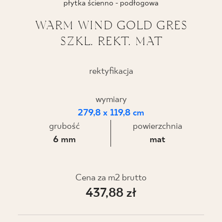
płytka ścienno - podłogowa
BLOG
WARM WIND GOLD GRES
SZKL. REKT. MAT
GDZIE KUPIĆ
O NAS
rektyfikacja
KARIERA
wymiary
279,8 x 119,8 cm
grubość
powierzchnia
MÓJ PROFIL
6 mm
mat
KONTAKT
Cena za m2 brutto
437,88 zł
PL
EN
SK
DE
UK
RU