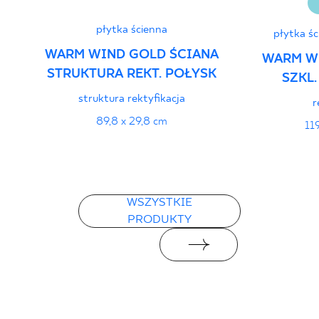
płytka ścienna
płytka ś
WARM WIND GOLD ŚCIANA
WARM W
STRUKTURA REKT. POŁYSK
SZKL.
struktura rektyfikacja
r
89,8 x 29,8 cm
11
WSZYSTKIE
PRODUKTY