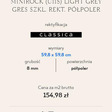
MINIROCK (U118) LIGHT GREY
GRES SZKL. REKT. PÓŁPOLER
BLOG
GDZIE KUPIĆ
rektyfikacja
O NAS
wymiary
KARIERA
59,8 x 59,8 cm
grubość
powierzchnia
MÓJ PROFIL
8 mm
półpoler
KONTAKT
Cena za m2 brutto
154,98 zł
PL
EN
SK
DE
UK
RU