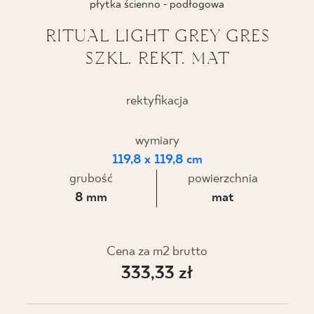
płytka ścienno - podłogowa
BLOG
RITUAL LIGHT GREY GRES
SZKL. REKT. MAT
GDZIE KUPIĆ
O NAS
rektyfikacja
KARIERA
wymiary
119,8 x 119,8 cm
grubość
powierzchnia
MÓJ PROFIL
8 mm
mat
KONTAKT
Cena za m2 brutto
333,33 zł
PL
EN
SK
DE
UK
RU