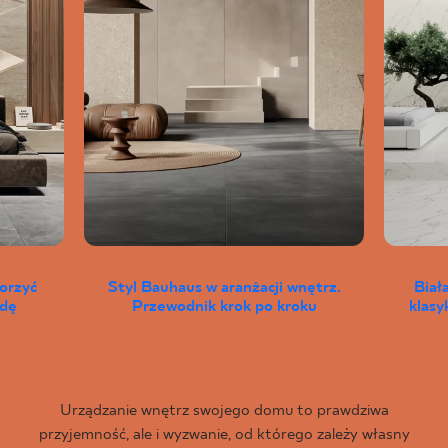
worzyć
Styl Bauhaus w aranżacji wnętrz.
Biał
wdę
Przewodnik krok po kroku
klas
Urządzanie wnętrz swojego domu to prawdziwa
przyjemność, ale i wyzwanie, od którego zależy własny