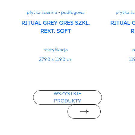
płytka ścienno - podłogowa
płytka ś
RITUAL GREY GRES SZKL.
RITUAL 
REKT. SOFT
R
rektyfikacja
r
279,8 x 119,8 cm
11
WSZYSTKIE
PRODUKTY