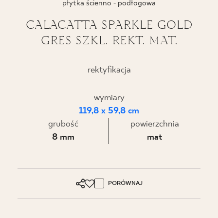
płytka ścienno - podłogowa
BLOG
CALACATTA SPARKLE GOLD
GRES SZKL. REKT. MAT.
GDZIE KUPIĆ
O NAS
rektyfikacja
KARIERA
wymiary
119,8 x 59,8 cm
grubość
powierzchnia
MÓJ PROFIL
8 mm
mat
KONTAKT
PORÓWNAJ
PL
EN
SK
DE
UK
RU