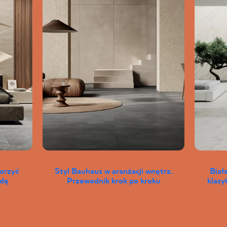
worzyć
Styl Bauhaus w aranżacji wnętrz.
Biał
wdę
Przewodnik krok po kroku
klas