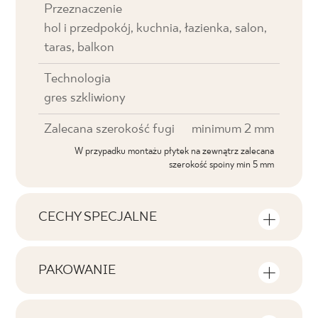
Przeznaczenie
hol i przedpokój, kuchnia, łazienka, salon,
taras, balkon
Technologia
gres szkliwiony
Zalecana szerokość fugi
minimum 2 mm
W przypadku montażu płytek na zewnątrz zalecana
szerokość spoiny min 5 mm
CECHY SPECJALNE
Najważniejsze cechy produktu
PAKOWANIE
Tonalność
Informacje na temat ilości sztuk i metrów
V2
kwadratowych w jednym opakowaniu