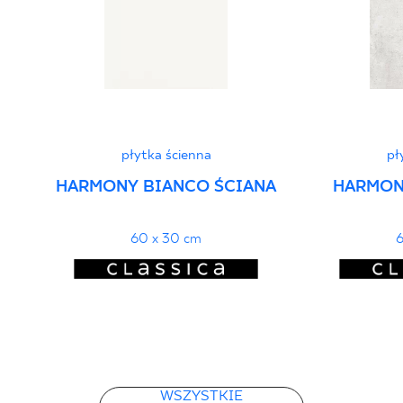
PDF 401 KB
Deklaracje właściwości użytkowych
PDF
płytka ścienna
pł
HARMONY BIANCO ŚCIANA
HARMON
60 x 30 cm
6
WSZYSTKIE