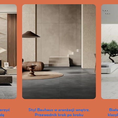
worzyć
Styl Bauhaus w aranżacji wnętrz.
Biał
wdę
Przewodnik krok po kroku
klas