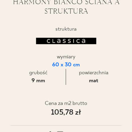
HARMONY BIANCO ŚCIANA A
STRUKTURA
BLOG
GDZIE KUPIĆ
struktura
O NAS
wymiary
KARIERA
60 x 30 cm
grubość
powierzchnia
MÓJ PROFIL
9 mm
mat
KONTAKT
Cena za m2 brutto
105,78 zł
PL
EN
SK
DE
UK
RU