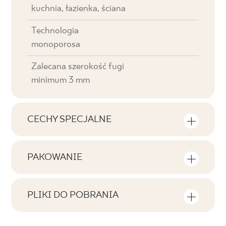
kuchnia, łazienka, ściana
Technologia
monoporosa
Zalecana szerokość fugi
minimum 3 mm
CECHY SPECJALNE
Najważniejsze cechy produktu
PAKOWANIE
Tonalność
Informacje na temat ilości sztuk i metrów
V0
kwadratowych w jednym opakowaniu
PLIKI DO POBRANIA
produktu
Twarzowość
Tutaj znajdziesz pliki do pobrania związane z
F1
produktem