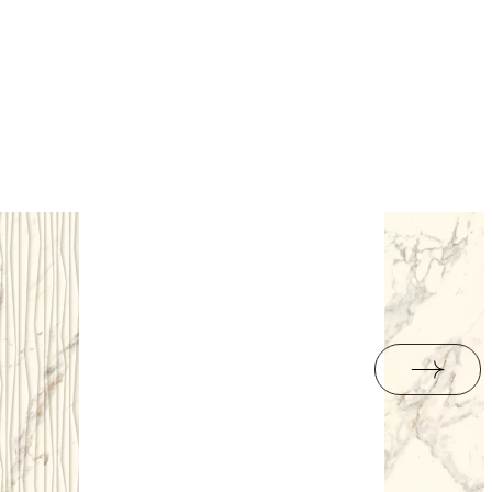
nie
B-BK-60111-0413-
k.
21,06
PDF 368 KB
ND
ki
3.01
i Wyrobu z Polską
PDF 379 KB
upa BIII
jący do oznaczania
pieczeństwa B nr
PDF 401 KB
I
ści użytkowych
PDF