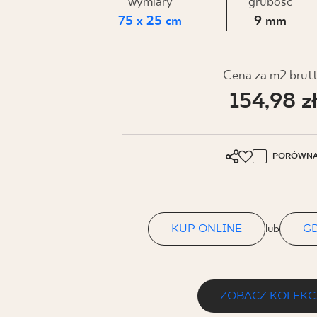
DLA BIZ
wymiary
grubość
75 x 25 cm
9 mm
BLOG
Cena za m2 brut
154,98 z
MÓJ PROFIL
GDZIE KUPIĆ
O NAS
PORÓWNA
KARIERA
KONTAKT
KUP ONLINE
lub
GD
PL
EN
SK
DE
UK
RU
ZOBACZ KOLEKC