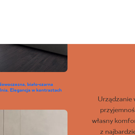
Nowoczesna, biało-czarna
lnia. Elegancja w kontrastach
Urządzanie
przyjemność
własny komfor
z najbardz