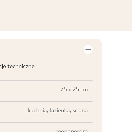
cje techniczne
75 x 25 cm
kuchnia, łazienka, ściana
monoporosa