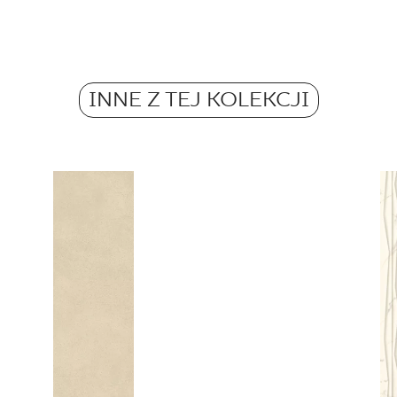
Mrozoodporność
Atest Higieniczny 
Waga w kg dla 1 opa
2025 - Grupa BIII
Antypoślizgowość
INNE Z TEJ KOLEKCJI
Waga w kg dla 1 płyt
Certyfikat Zgodnośc
Normą 52/N/22 - Gr
Certyfikat uprawnia
wyrobu znakiem bez
51/B/22 - Grupa BII
Deklaracje właściwo