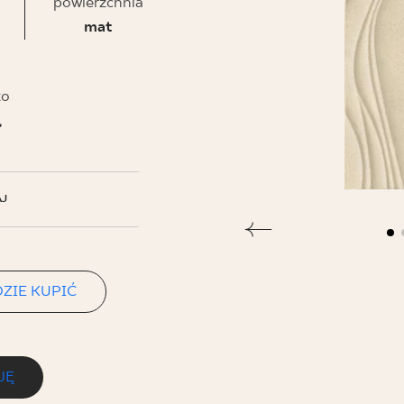
NESU
powierzchnia
mat
FOLLOW US
to
ł
J
ZIE KUPIĆ
JĘ