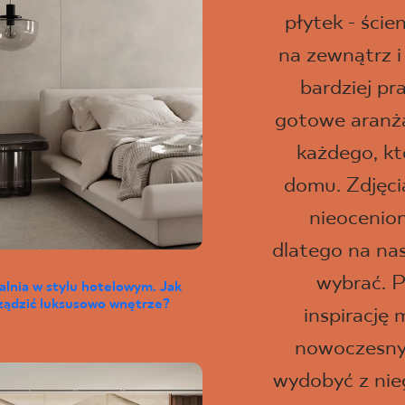
płytek - ści
na zewnątrz i
bardziej pr
gotowe aranżac
każdego, kt
domu. Zdjęci
nieocenio
dlatego na na
wybrać. P
alnia w stylu hotelowym. Jak
ządzić luksusowo wnętrze?
inspirację 
nowoczesny 
wydobyć z nie