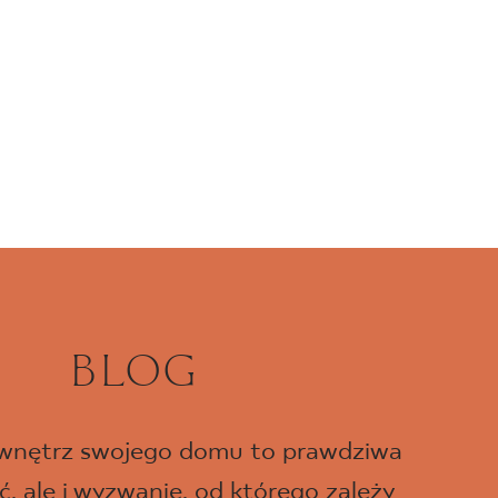
BLOG
 wnętrz swojego domu to prawdziwa
, ale i wyzwanie, od którego zależy