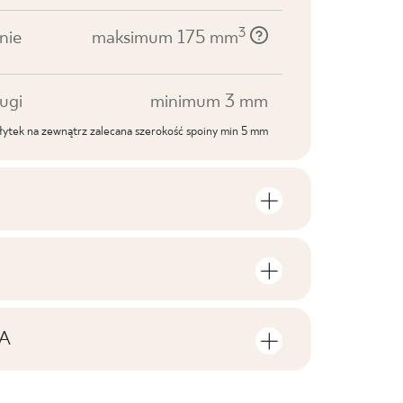
3
nie
maksimum 175 mm
ugi
minimum 3 mm
ytek na zewnątrz zalecana szerokość spoiny min 5 mm
roduktu
lości sztuk i metrów kwadratowych w
V1
roduktu
A
F1-80
 do pobrania związane z produktem
 opakowaniu
16