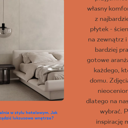
własny komfor
z najbardz
płytek - ści
na zewnątrz i
bardziej pr
gotowe aranżac
każdego, kt
domu. Zdjęci
nieocenio
dlatego na na
wybrać. P
alnia w stylu hotelowym. Jak
ządzić luksusowo wnętrze?
inspirację 