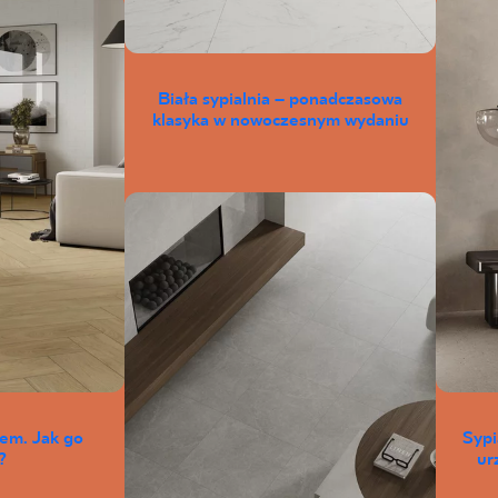
Biała sypialnia – ponadczasowa
klasyka w nowoczesnym wydaniu
łem. Jak go
Sypi
?
ur