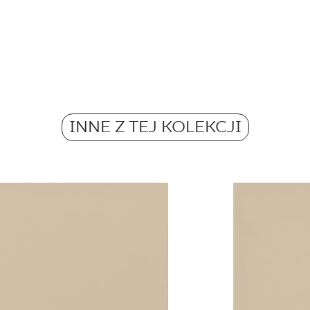
Rektyfikacja
Pobierz plik z tekstu
Ilość m2 w opak.
Mrozoodporność
Atest Higieniczny
Waga w kg dla 1 opa
B.BK.60111.0359.20
Antypoślizgowość
INNE Z TEJ KOLEKCJI
Waga w kg dla 1 płyt
Certyfikat Bezpiecz
Barwiona w masie
Grupa BIa
Certyfikat Zgodnośc
Normą 10/N/22 - G
Deklaracje właściwo