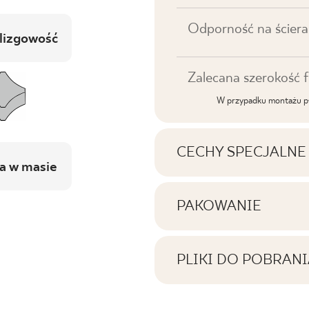
Odporność na ściera
lizgowość
Zalecana szerokość f
W przypadku montażu pł
CECHY SPECJALNE
a w masie
Najważniejsze cechy p
PAKOWANIE
Informacje na temat i
Tonalność
jednym opakowaniu p
PLIKI DO POBRANI
Twarzowość
Tutaj znajdziesz pliki
Liczba produktów w