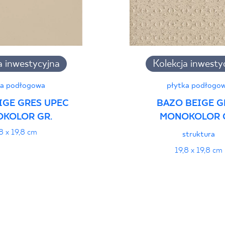
a inwestycyjna
Kolekcja inwesty
ka podłogowa
płytka podłogo
IGE GRES UPEC
BAZO BEIGE G
KOLOR GR.
MONOKOLOR 
8 x 19,8 cm
struktura
19,8 x 19,8 cm