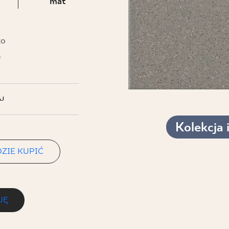
NESU
mat
FOLLOW US
to
ł
J
Kolekcja 
ZIE KUPIĆ
JĘ