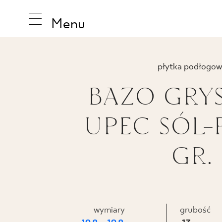
Menu
płytka podłogow
BAZO GRYS
INSPIRA
UPEC SÓL-
PRODUK
GR.
KOLEKCJ
wymiary
grubość