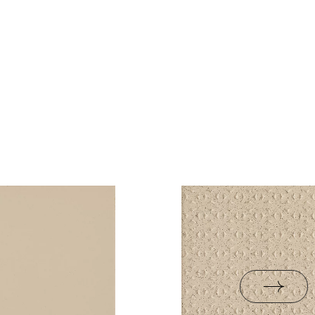
nie
rami
ZIP 11 MB
0,63
tak
k.
18,81
PDF 542 KB
23- Grupa BIa
R10
ki
1.18
eństwa 9/B/22 -
tak
PDF 110 KB
i Wyrobu z Polską
PDF 88 KB
rupa BIa
ści użytkowych
PDF