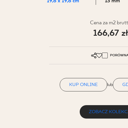
DLA BIZ
19,8 x 19,8 cm
13 mm
Cena za m2 brut
BLOG
166,67 z
MÓJ PROFIL
GDZIE KUPIĆ
PORÓWNA
O NAS
KARIERA
KONTAKT
KUP ONLINE
lub
GD
ZOBACZ KOLEKC
PL
EN
SK
DE
UK
RU