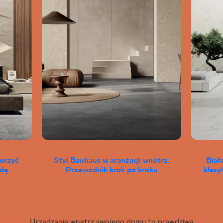
worzyć
Styl Bauhaus w aranżacji wnętrz.
Biał
wdę
Przewodnik krok po kroku
klas
Urządzanie wnętrz swojego domu to prawdziwa