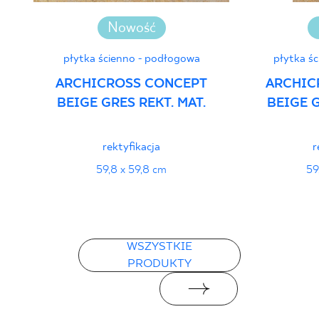
Nowość
płytka ścienno - podłogowa
płytka ś
ARCHICROSS CONCEPT
ARCHIC
BEIGE GRES REKT. MAT.
BEIGE G
rektyfikacja
r
59,8 x 59,8 cm
59
WSZYSTKIE
PRODUKTY