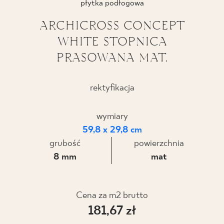
płytka podłogowa
BLOG
ARCHICROSS CONCEPT
WHITE STOPNICA
GDZIE KUPIĆ
PRASOWANA MAT.
O NAS
rektyfikacja
KARIERA
wymiary
59,8 x 29,8 cm
MÓJ PROFIL
grubość
powierzchnia
8 mm
mat
KONTAKT
Cena za m2 brutto
PL
EN
SK
DE
UK
RU
181,67 zł