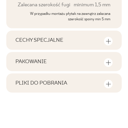
Zalecana szerokość fugi
minimum 1,5 mm
W przypadku montażu płytek na zewnątrz zalecana
szerokość spoiny min 5 mm
CECHY SPECJALNE
Najważniejsze cechy produktu
PAKOWANIE
Tonalność
Informacje na temat ilości sztuk i metrów
V3
kwadratowych w jednym opakowaniu
PLIKI DO POBRANIA
produktu
Twarzowość
Tutaj znajdziesz pliki do pobrania związane z
F1-20
produktem
Liczba produktów w opakowaniu
Rektyfikacja
8
tak
Atest Higieniczny
Ilość m2 w opak.
B.BK.60110.0319.2024 - Grupa BIa
Mrozoodporność