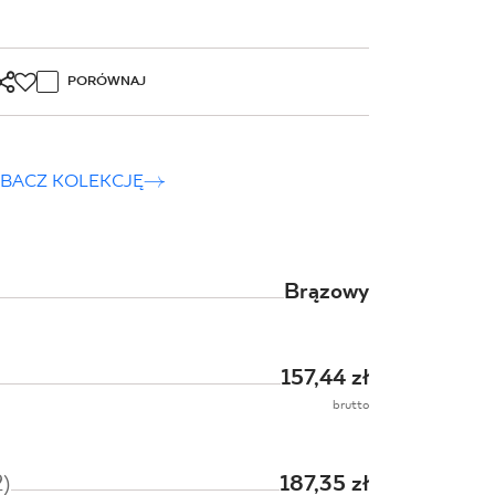
PORÓWNAJ
olate gres szkl.
BACZ KOLEKCJĘ
uktura mat.
OGOWA 119.8 x 19.8 cm
Brązowy
NIEDOSTĘPNY
lub
157,44 zł
brutto
OSZYKA
2)
187,35 zł