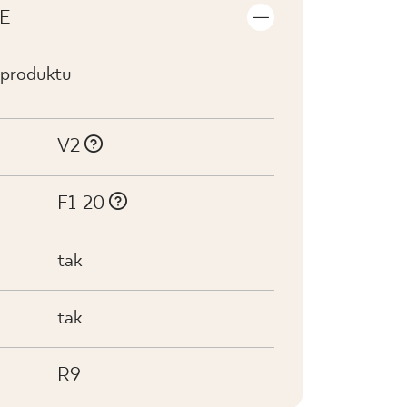
E
 produktu
V2
F1-20
tak
tak
R9