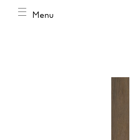
Menu
GDZIE KUPIĆ
Wybierz z listy preferowany salon z płytkami
INSPIRA
10 km
25 km
50 km
10
PRODUK
KOLEKCJ