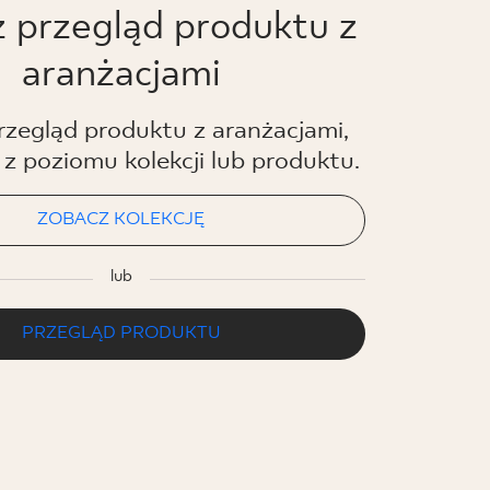
ści Wyrobu z Polską
 przegląd produktu z
PDF 397 KB
rupa BIa
aranżacjami
ający do oznaczania
zegląd produktu z aranżacjami,
ezpieczeństwa
PDF 455 KB
z poziomu kolekcji lub produktu.
a
ZOBACZ KOLEKCJĘ
wości użytkowych
PDF
lub
PRZEGLĄD PRODUKTU