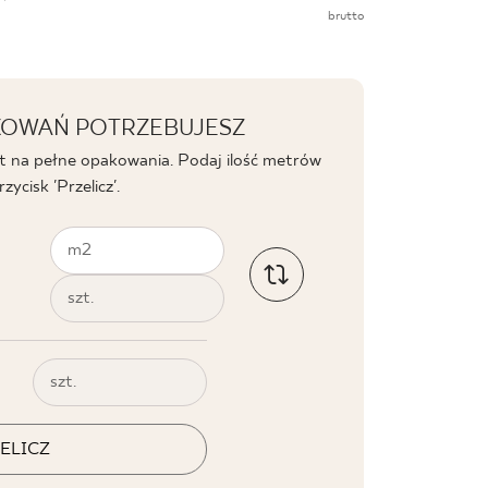
brutto
AKOWAŃ POTRZEBUJESZ
t na pełne opakowania. Podaj ilość metrów
ycisk 'Przelicz'.
m2
szt.
szt.
ELICZ