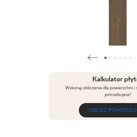
DLA BIZ
BLOG
MÓJ PROFIL
GDZIE KUPIĆ
O NAS
KARIERA
Kalkulator pły
Wykonaj obliczenia dla powierzchni i 
KONTAKT
potrzebujesz!
OBLICZ POWIERZC
PL
EN
SK
DE
UK
RU