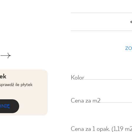
NESU
FOLLOW US
Spacewood choc
ZO
rekt. str
PŁYTKA ŚCIENNO-PODŁ
tek
Kolor
PRODUKT 
sprawdź ile płytek
Cena za m2
HNIĘ
DO K
Cena za 1 opak. (1,19 m