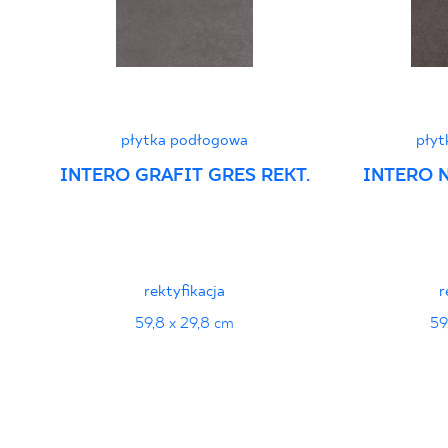
płytka podłogowa
płyt
INTERO GRAFIT GRES REKT.
INTERO N
rektyfikacja
r
59,8 x 29,8 cm
59