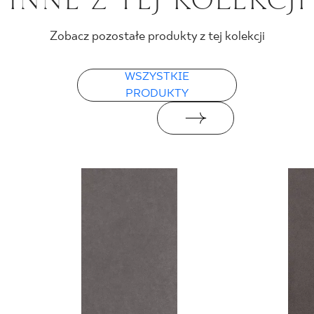
PDF 108 KB
Certyfikat zgodności z Polską Normą nr
Zobacz pozostałe produkty z tej kolekcji
96-N-21
WSZYSTKIE
PDF 78 KB
PRODUKTY
Deklaracje właściwości użytkowych
PDF