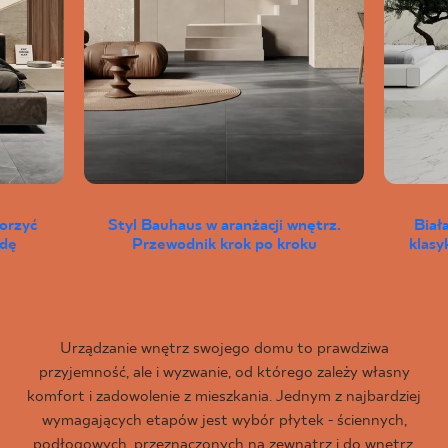
worzyć
Styl Bauhaus w aranżacji wnętrz.
Biał
wdę
Przewodnik krok po kroku
klas
Urządzanie wnętrz swojego domu to prawdziwa
przyjemność, ale i wyzwanie, od którego zależy własny
komfort i zadowolenie z mieszkania. Jednym z najbardziej
wymagających etapów jest wybór płytek - ściennych,
podłogowych, przeznaczonych na zewnątrz i do wnętrz,