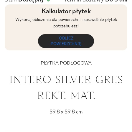
BLOG
Kalkulator płytek
Wykonaj obliczenia dla powierzchni i sprawdź ile płytek
GDZIE KUPIĆ
potrzebujesz!
OBLICZ
O NAS
POWIERZCHNIĘ
KARIERA
PŁYTKA PODŁOGOWA
INTERO SILVER GRES
MÓJ PROFIL
REKT. MAT.
KONTAKT
59,8 x 59,8 cm
PL
EN
SK
DE
UK
RU