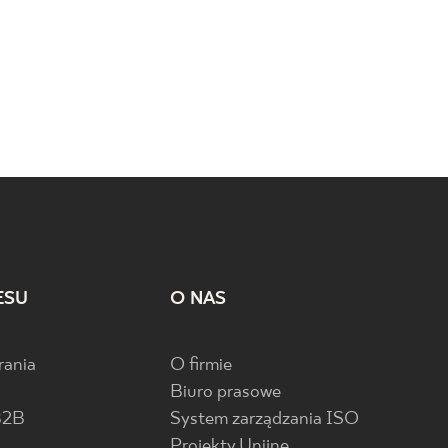
FLYWOOD
RITUAL
ESU
O NAS
rania
O firmie
Biuro prasowe
B2B
System zarządzania ISO
Projekty Unijne