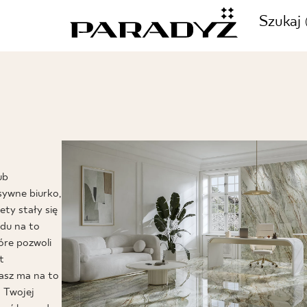
Szukaj
ZADZWOŃ DO NAS
CJE
+48 80
ub
TY
ywne biurko,
ety stały się
ędu na to
SKLEP INTERNETOWY
E
tóre pozwoli
44 736
t
asz ma na to
 Twojej