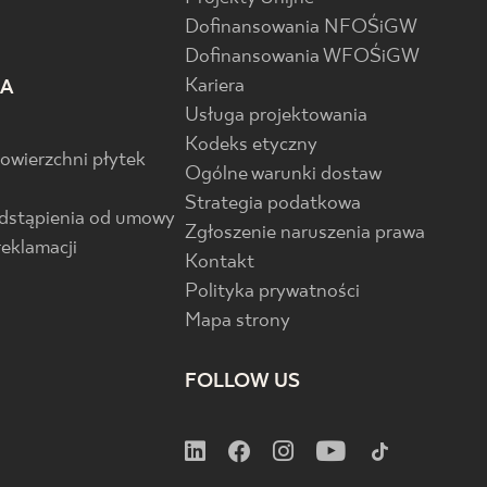
Dofinansowania NFOŚiGW
Dofinansowania WFOŚiGW
Kariera
IA
Usługa projektowania
Kodeks etyczny
powierzchni płytek
Ogólne warunki dostaw
Strategia podatkowa
odstąpienia od umowy
Zgłoszenie naruszenia prawa
reklamacji
Kontakt
Polityka prywatności
Mapa strony
FOLLOW US