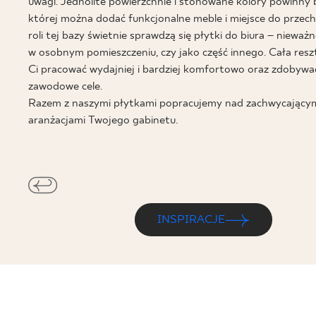
DLA BIZ
uwagi. Jednolite powierzchnie i stonowane kolory powinny 
której można dodać funkcjonalne meble i miejsce do prze
roli tej bazy świetnie sprawdzą się płytki do biura – nieważn
w osobnym pomieszczeniu, czy jako część innego. Cała re
Ci pracować wydajniej i bardziej komfortowo oraz zdobywa
BLOG
zawodowe cele.
MÓJ PROFIL
Razem z naszymi płytkami popracujemy nad zachwycający
aranżacjami Twojego gabinetu.
GDZIE KUPIĆ
O NAS
KARIERA
KONTAKT
INSPIRACJE
PL
EN
SK
DE
UK
RU