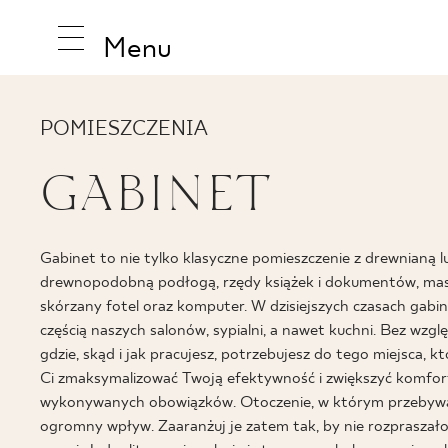
Menu
POMIESZCZENIA
GABINET
INSPIRA
Gabinet to nie tylko klasyczne pomieszczenie z drewnianą l
PRODUK
drewnopodobną podłogą, rzędy książek i dokumentów, mas
skórzany fotel oraz komputer. W dzisiejszych czasach gabin
częścią naszych salonów, sypialni, a nawet kuchni. Bez wzgl
KOLEKCJ
gdzie, skąd i jak pracujesz, potrzebujesz do tego miejsca, k
Ci zmaksymalizować Twoją efektywność i zwiększyć komfor
wykonywanych obowiązków. Otoczenie, w którym przebyw
ogromny wpływ. Zaaranżuj je zatem tak, by nie rozpraszało