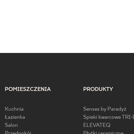
ABSTRACT
VISIONER
M
POMIESZCZENIA
PRODUKTY
Kuchnia
Senses by Paradyż
Łazienka
Spieki kwarcowe TRI-
Salon
ELEVATEQ
Przedpokój
Płytki ceramiczne