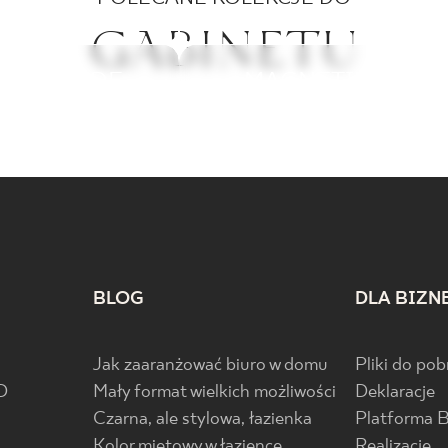
GABINETU
ACROSIDE
INVISIBLE
MAGNETIK
MONPELLI
BLOG
DLA BIZN
Jak zaaranżować biuro w domu
Pliki do pob
D
Mały format wielkich możliwości
Deklaracje
Czarna, ale stylowa, łazienka
Platforma 
Kolor miętowy w łazience
Realizacje