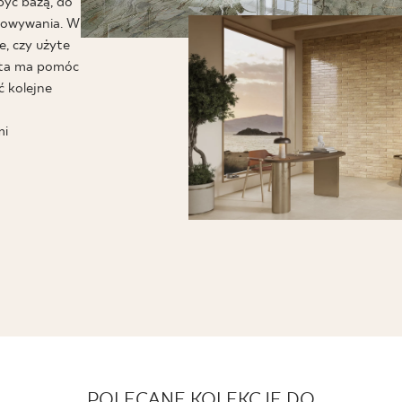
NESU
być bazą, do
chowywania. W
FOLLOW US
e, czy użyte
szta ma pomóc
ć kolejne
mi
POLECANE KOLEKCJE DO