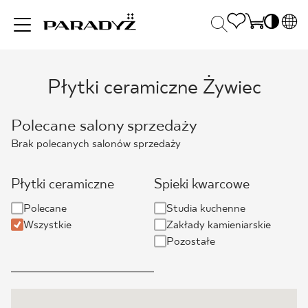
PL
EN
Płytki ceramiczne Żywiec
INSPIRACJE
SK
Po
DE
S
Polecane salony sprzedaży
UK
S
PRODUKTY
Brak polecanych salonów sprzedaży
RU
K
Płytki ceramiczne
Spieki kwarcowe
KOLEKCJE
Polecane
Studia kuchenne
Wszystkie
Zakłady kamieniarskie
Pozostałe
DLA BIZNESU