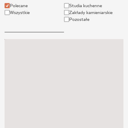
Polecane
Studia kuchenne
BLOG
Wszystkie
Zakłady kamieniarskie
Pozostałe
GDZIE KUPIĆ
O NAS
KARIERA
MÓJ PROFIL
KONTAKT
PL
EN
SK
DE
UK
RU