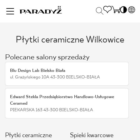
PL
EN
Płytki ceramiczne Wilkowice
INSPIRACJE
SK
Po
DE
S
Polecane salony sprzedaży
UK
S
PRODUKTY
RU
K
Blu Design Lab Bielsko Biała
ul. Grażyńskiego 10A 43-300 BIELSKO-BIAŁA
KOLEKCJE
Edward Stekla Przedsiębiorstwo Handlowo-Usługowe
Ceramed
PIEKARSKA 163 43-300 BIELSKO-BIAŁA
DLA BIZNESU
Płytki ceramiczne
Spieki kwarcowe