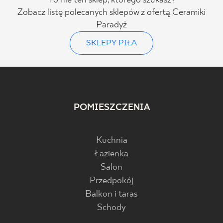
To nie ten sklep, którego szukasz?
Zobacz listę polecanych sklepów z ofertą Ceramiki
Paradyż
SKLEPY PIŁA
POMIESZCZENIA
Kuchnia
Łazienka
Salon
Przedpokój
Balkon i taras
Schody