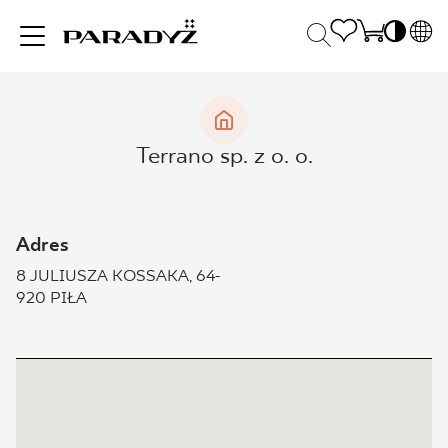
PL
EN
INSPIRACJE
SK
Po
Terrano sp. z o. o.
DE
S
UK
S
PRODUKTY
RU
K
Adres
8 JULIUSZA KOSSAKA, 64-
KOLEKCJE
920 PIŁA
DLA BIZNESU