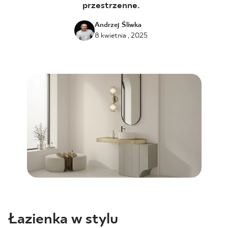
przestrzenne.
BLOG
Andrzej Śliwka
8 kwietnia , 2025
GDZIE KUPIĆ
O NAS
KARIERA
MÓJ PROFIL
KONTAKT
PL
EN
SK
DE
UK
RU
Łazienka w stylu