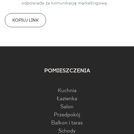
odpowiada za komunikację marketingową.
KOPIUJ LINK
POMIESZCZENIA
Kuchnia
Łazienka
Salon
Przedpokój
Balkon i taras
Schody