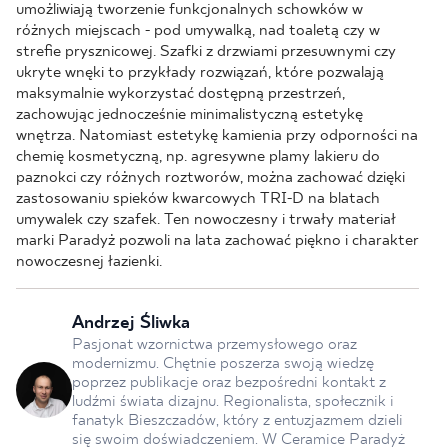
umożliwiają tworzenie funkcjonalnych schowków w
różnych miejscach - pod umywalką, nad toaletą czy w
strefie prysznicowej. Szafki z drzwiami przesuwnymi czy
ukryte wnęki to przykłady rozwiązań, które pozwalają
maksymalnie wykorzystać dostępną przestrzeń,
zachowując jednocześnie minimalistyczną estetykę
wnętrza. Natomiast estetykę kamienia przy odporności na
chemię kosmetyczną, np. agresywne plamy lakieru do
paznokci czy różnych roztworów, można zachować dzięki
zastosowaniu spieków kwarcowych TRI-D na blatach
umywalek czy szafek. Ten nowoczesny i trwały materiał
marki Paradyż pozwoli na lata zachować piękno i charakter
nowoczesnej łazienki.
Andrzej Śliwka
Pasjonat wzornictwa przemysłowego oraz
modernizmu. Chętnie poszerza swoją wiedzę
poprzez publikacje oraz bezpośredni kontakt z
ludźmi świata dizajnu. Regionalista, społecznik i
fanatyk Bieszczadów, który z entuzjazmem dzieli
się swoim doświadczeniem. W Ceramice Paradyż