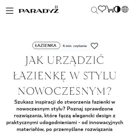
PL
EN
INSPIRACJE
SK
Po
ŁAZIENKA
DE
4 min. czytania
S
UK
JAK URZĄDZIĆ
S
PRODUKTY
RU
K
ŁAZIENKĘ W STYLU
KOLEKCJE
NOWOCZESNYM?
Szukasz inspiracji do stworzenia łazienki w
DLA BIZNESU
nowoczesnym stylu? Poznaj sprawdzone
rozwiązania, które łączą elegancki design z
praktycznymi udogodnieniami - od innowacyjnych
materiałów, po przemyślane rozwiązania