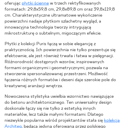
oferując
płytki ścienne
w trzech rektyfikowanych
formatach: 29,8x59,8 cm, 29,8x89,8 cm oraz 39,8x119,8
cm. Charakterystyczne ultramatowe wykończenie
powierzchni nadaje płytkom szlachetny wygląd, a
innowacyjna technologia tworzy intrygującą
mikrostrukturę o subtelnym, migoczącym efekcie.
Płytki z kolekcji Puris łączą w sobie elegancję z
praktycznością. Ich powierzchnia nie tylko prezentuje się
efektownie, ale jest również trwała i łatwa w pielęgnacji.
Różnorodność dostępnych wzorów, inspirowanych
formami organicznymi i geometrycznymi, pozwala na
stworzenie spersonalizowanej przestrzeni. Możliwość
łączenia różnych formatów i deseni daje szerokie pole do
kreatywnej aranżacji wnętrza.
Nowoczesna stylistyka uwielbia wzornictwo nawiązujące
do betonu architektonicznego. Ten uniwersalny design
doskonale łączy się nie tylko z estetyką innych
materiałów, lecz także małymi formatami. Dlatego
niezwykle popularna wśród projektantów stała się
kolekcja
Architeq
, będąca jedyną oferowaną przez polskiego