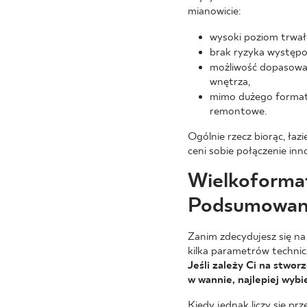
mianowicie:
wysoki poziom trwał
brak ryzyka występo
możliwość dopasowan
wnętrza,
mimo dużego formatu
remontowe.
Ogólnie rzecz biorąc, ła
ceni sobie połączenie in
Wielkoformat
Podsumowan
Zanim zdecydujesz się na
kilka parametrów technic
Jeśli zależy Ci na stwo
w wannie, najlepiej wyb
Kiedy jednak liczy się pr