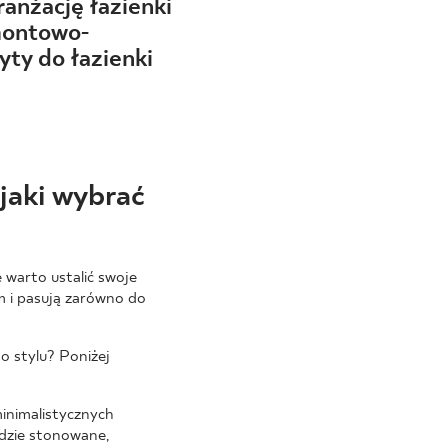
anżację łazienki
montowo-
ty do łazienki
jaki wybrać
 warto ustalić swoje
 i pasują zarówno do
o stylu? Poniżej
minimalistycznych
ędzie stonowane,