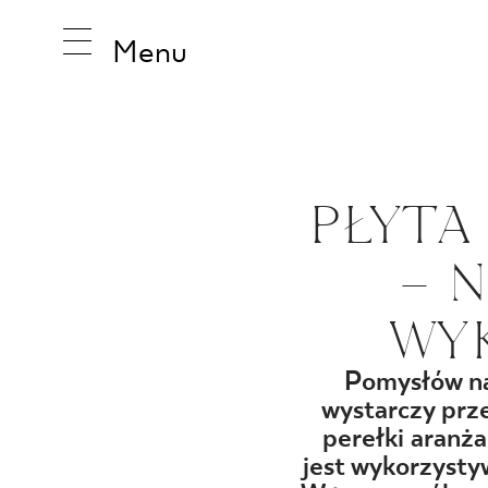
Menu
INSPIRA
PŁYTA
– 
PRODUK
WY
KOLEKCJ
Pomysłów na 
wystarczy prze
perełki aranż
jest wykorzysty