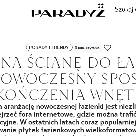
Szukaj
ZADZWOŃ DO NAS
PORADY I TRENDY
3 min. czytania
CJE
 NA ŚCIANĘ DO ŁA
+48 80
NOWOCZESNY SPO
TY
KOŃCZENIA WNĘT
SKLEP INTERNETOWY
E
aranżację nowoczesnej łazienki jest niezli
44 736
jrzeć fora internetowe, gdzie można traf
acyjne. W ostatnich latach coraz popularni
wanie płytek łazienkowych wielkoformatow