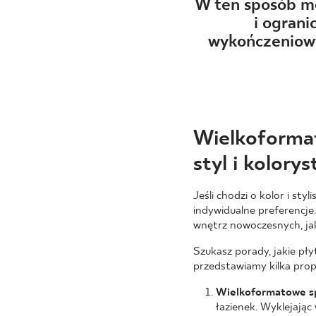
DLA BIZ
W ten sposób mo
i ogran
wykończeniowy
BLOG
MÓJ PROFIL
GDZIE KUPIĆ
Wielkoformat
O NAS
styl i kolory
KARIERA
Jeśli chodzi o kolor i st
KONTAKT
indywidualne preferencje
wnętrz nowoczesnych, jak
Szukasz porady, jakie pł
przedstawiamy kilka propo
PL
EN
SK
DE
UK
RU
Wielkoformatowe sp
łazienek. Wyklejając