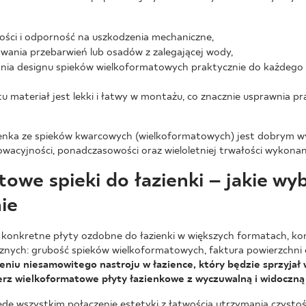
ości i odporność na uszkodzenia mechaniczne,
wania przebarwień lub osadów z zalegającej wody,
ia designu spieków wielkoformatowych praktycznie do każdego 
 materiał jest lekki i łatwy w montażu, co znacznie usprawnia p
zienka ze spieków kwarcowych (wielkoformatowych) jest dobrym 
nowacyjności, ponadczasowości oraz wieloletniej trwałości wykona
owe spieki do łazienki – jakie wy
ie
 konkretne płyty ozdobne do łazienki w większych formatach, ko
znych: grubość spieków wielkoformatowych, faktura powierzchni 
rzeniu niesamowitego nastroju w łazience, który będzie sprzyja
ierz wielkoformatowe płyty łazienkowe z wyczuwalną i widoczną
zede wszystkim połączenie estetyki z łatwością utrzymania czystośc