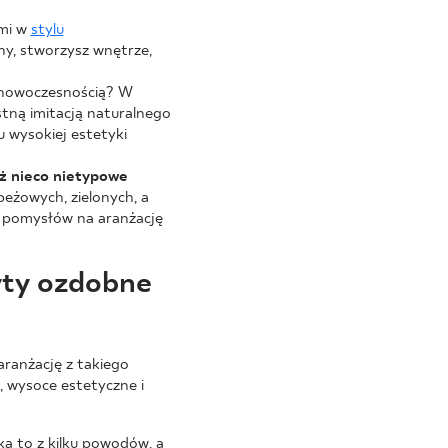
ymi w
stylu
ny, stworzysz wnętrze,
nowoczesnością? W
stną imitacją naturalnego
u wysokiej estetyki
eż nieco nietypowe
eżowych, zielonych, a
o pomysłów na aranżację
yty ozdobne
aranżację z takiego
, wysoce estetyczne i
a to z kilku powodów, a