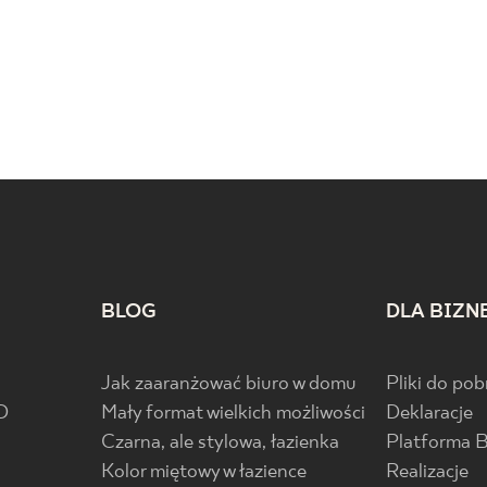
BLOG
DLA BIZN
Jak zaaranżować biuro w domu
Pliki do pob
D
Mały format wielkich możliwości
Deklaracje
Czarna, ale stylowa, łazienka
Platforma 
Kolor miętowy w łazience
Realizacje