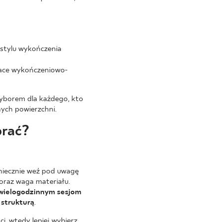
stylu wykończenia
race wykończeniowo-
wyborem dla każdego, kto
nych powierzchni.
brać?
niecznie weź pod uwagę
oraz waga materiału.
ł wielogodzinnym sesjom
 strukturą
.
i, wtedy lepiej wybierz