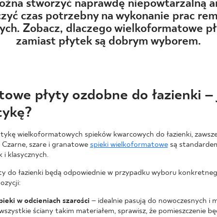
NESU
żna stworzyć naprawdę niepowtarzalną ar
iczyć czas potrzebny na wykonanie prac re
FOLLOW US
ch. Zobacz, dlaczego wielkoformatowe pły
zamiast płytek są dobrym wyborem.
owe płyty ozdobne do łazienki – 
stykę?
ylistykę wielkoformatowych spieków kwarcowych do łazienki, zawsze
. Czarne, szare i granatowe
spieki wielkoformatowe
są standardem
 i klasycznych.
yty do łazienki będą odpowiednie w przypadku wyboru konkretneg
zycji:
ieki w odcieniach szarości
– idealnie pasują do nowoczesnych i 
 wszystkie ściany takim materiałem, sprawisz, że pomieszczenie b