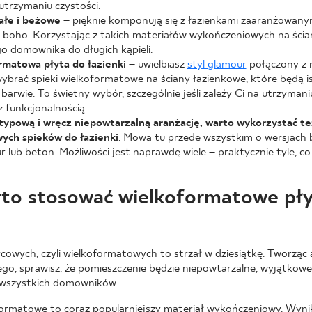
 utrzymaniu czystości.
ałe i beżowe
– pięknie komponują się z łazienkami zaaranżowan
 boho. Korzystając z takich materiałów wykończeniowych na ścia
o domownika do długich kąpieli.
rmatowa płyta do łazienki
– uwielbiasz
styl glamour
połączony z 
ybrać spieki wielkoformatowe na ściany łazienkowe, które będą i
barwie. To świetny wybór, szczególnie jeśli zależy Ci na utrzymani
 funkcjonalnością.
typową i wręcz niepowtarzalną aranżację, warto wykorzystać t
ych spieków do łazienki
. Mowa tu przede wszystkim o wersjach b
 lub beton. Możliwości jest naprawdę wiele – praktycznie tyle, c
rto stosować wielkoformatowe pł
cowych, czyli wielkoformatowych to strzał w dziesiątkę. Tworząc 
o, sprawisz, że pomieszczenie będzie niepowtarzalne, wyjątkowe
wszystkich domowników.
ormatowe to coraz popularniejszy materiał wykończeniowy. Wynik