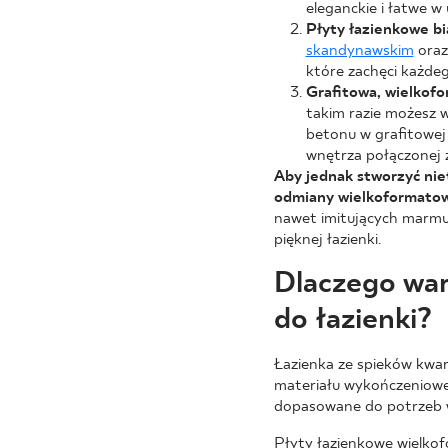
eleganckie i łatwe w
Płyty łazienkowe bi
skandynawskim
oraz
które zachęci każdeg
Grafitowa, wielkofo
takim razie możesz w
betonu w grafitowej 
wnętrza połączonej z
Aby jednak stworzyć nie
odmiany wielkoformatow
nawet imitujących marmur
pięknej łazienki.
Dlaczego wa
do łazienki?
Łazienka ze spieków kwar
materiału wykończenioweg
dopasowane do potrzeb 
Płyty łazienkowe wielkof