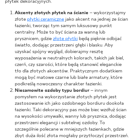
płytek dekoracyjnych.
Akcenty złotych płytek na ścianie
– wykorzystajmy
złote
płytki ceramiczne
jako akcent na jednej ze ścian
łazienki, tworząc tym samym luksusowy punkt
centralny. Może to być ściana za wanną lub
prysznicem, gdzie
złote płytki
będą pięknie odbijać
światło, dodając przestrzeni głębi i blasku. Aby
uzyskać spójny wygląd, dobierajmy resztę
wyposażenia w neutralnych kolorach, takich jak biel,
czerń, czy szarości, które będą stanowić eleganckie
tło dla złotych akcentów. Praktycznym dodatkiem
mogą być matowe czarne lub białe armatury, które
podkreślą nowoczesny charakter łazienki.
Niesamowite ozdoby typu bordiur
– innym
pomysłem na wykorzystanie złotych płytek jest
zastosowanie ich jako ozdobnego bordiuru dookoła
łazienki. Taki dekoracyjny pas może biec wzdłuż ścian
na wysokości umywalki, wanny lub prysznica, dodając
przestrzeni elegancji i subtelnej ozdoby. To
szczególnie polecane w mniejszych łazienkach, gdzie
zbyt duża ilość złota mogłaby przytłoczyć przestrzeń.