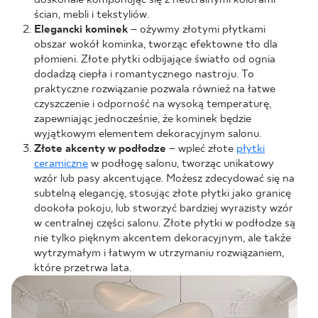
ścian, mebli i tekstyliów.
Elegancki kominek
– ożywmy złotymi płytkami
obszar wokół kominka, tworząc efektowne tło dla
płomieni. Złote płytki odbijające światło od ognia
dodadzą ciepła i romantycznego nastroju. To
praktyczne rozwiązanie pozwala również na łatwe
czyszczenie i odporność na wysoką temperaturę,
zapewniając jednocześnie, że kominek będzie
wyjątkowym elementem dekoracyjnym salonu.
Złote akcenty w podłodze
– wpleć złote
płytki
ceramiczne
w podłogę salonu, tworząc unikatowy
wzór lub pasy akcentujące. Możesz zdecydować się na
subtelną elegancję, stosując złote płytki jako granicę
dookoła pokoju, lub stworzyć bardziej wyrazisty wzór
w centralnej części salonu. Złote płytki w podłodze są
nie tylko pięknym akcentem dekoracyjnym, ale także
wytrzymałym i łatwym w utrzymaniu rozwiązaniem,
które przetrwa lata.