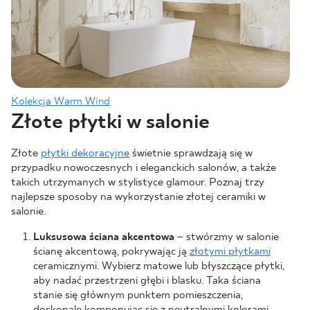
Kolekcja Warm Wind
Złote płytki w salonie
Złote
płytki dekoracyjne
świetnie sprawdzają się w
przypadku nowoczesnych i eleganckich salonów, a także
takich utrzymanych w stylistyce glamour. Poznaj trzy
najlepsze sposoby na wykorzystanie złotej ceramiki w
salonie.
Luksusowa ściana akcentowa
– stwórzmy w salonie
ścianę akcentową, pokrywając ją
złotymi płytkami
ceramicznymi. Wybierz matowe lub błyszczące płytki,
aby nadać przestrzeni głębi i blasku. Taka ściana
stanie się głównym punktem pomieszczenia,
doskonale komponując się z neutralnymi kolorami