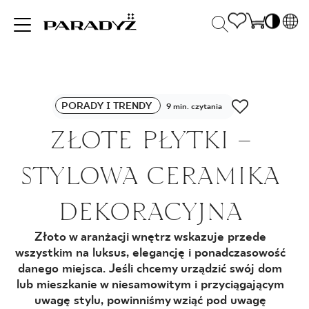
PL
EN
INSPIRACJE
SK
Po
PORADY I TRENDY
DE
9 min. czytania
S
UK
ZŁOTE PŁYTKI –
S
PRODUKTY
RU
K
STYLOWA CERAMIKA
KOLEKCJE
DEKORACYJNA
Złoto w aranżacji wnętrz wskazuje przede
DLA BIZNESU
wszystkim na luksus, elegancję i ponadczasowość
danego miejsca. Jeśli chcemy urządzić swój dom
lub mieszkanie w niesamowitym i przyciągającym
uwagę stylu, powinniśmy wziąć pod uwagę