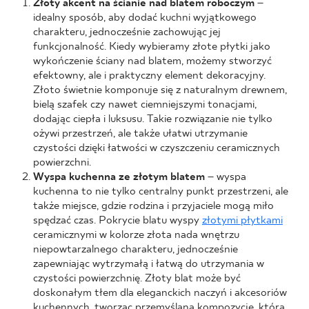
Złoty akcent na ścianie nad blatem roboczym
–
idealny sposób, aby dodać kuchni wyjątkowego
charakteru, jednocześnie zachowując jej
funkcjonalność. Kiedy wybieramy złote płytki jako
wykończenie ściany nad blatem, możemy stworzyć
efektowny, ale i praktyczny element dekoracyjny.
Złoto świetnie komponuje się z naturalnym drewnem,
bielą szafek czy nawet ciemniejszymi tonacjami,
dodając ciepła i luksusu. Takie rozwiązanie nie tylko
ożywi przestrzeń, ale także ułatwi utrzymanie
czystości dzięki łatwości w czyszczeniu ceramicznych
powierzchni.
Wyspa kuchenna ze złotym blatem
– wyspa
kuchenna to nie tylko centralny punkt przestrzeni, ale
także miejsce, gdzie rodzina i przyjaciele mogą miło
spędzać czas. Pokrycie blatu wyspy
złotymi płytkami
ceramicznymi w kolorze złota nada wnętrzu
niepowtarzalnego charakteru, jednocześnie
zapewniając wytrzymałą i łatwą do utrzymania w
czystości powierzchnię. Złoty blat może być
doskonałym tłem dla eleganckich naczyń i akcesoriów
kuchennych, tworząc przemyślaną kompozycję, która