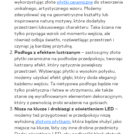
wykorzystując złote
płytki ceramiczne
do stworzenia
unikalnego, artystycznego wzoru. Możemy
zdecydować się na geometryczne kształty lub
inspirowane naturą motywy, które dodałyby
przestrzeni luksusowego charakteru. Taka ściana nie
tylko przyciąga wzrok od momentu wejścia, ale
również odbija światło, rozświetlając przestrzeń i
czyniąc ją bardziej przytulną.
Podłoga z efektem lustrzanym
– zastosujmy złote
płytki ceramiczne na podłodze przedpokoju, tworząc
lustrzany efekt, który optycznie powiększy
przestrzeń. Wybierając płytki o wysokim połysku,
możemy uzyskać efekt głębi, który doda elegancji
każdemu wejściu. Ta nietypowa podłoga będzie nie
tylko praktyczna i łatwa w utrzymaniu, ale także
stanie się wyrafinowanym elementem dekoracyjnym,
który z pewnością zrobi wrażenie na gościach.
Nisza na klucze i drobiazgi z oświetleniem LED
–
możemy też przygotować w przedpokoju niszę
wyłożoną
złotymi płytkami
, która będzie służyć jako
miejsce na klucze, listy czy inne drobne przedmioty.