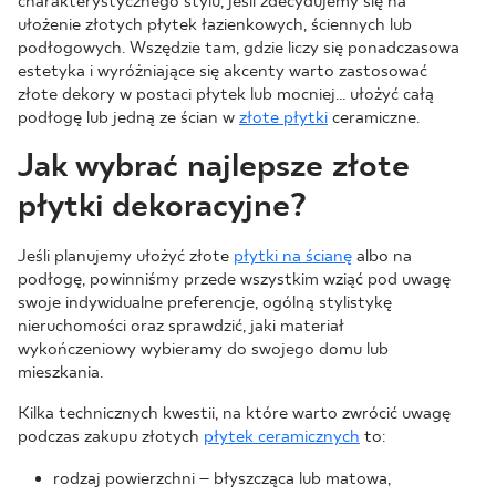
charakterystycznego stylu, jeśli zdecydujemy się na
ułożenie złotych płytek łazienkowych, ściennych lub
podłogowych. Wszędzie tam, gdzie liczy się ponadczasowa
estetyka i wyróżniające się akcenty warto zastosować
złote dekory w postaci płytek lub mocniej… ułożyć całą
podłogę lub jedną ze ścian w
złote płytki
ceramiczne.
Jak wybrać najlepsze złote
płytki dekoracyjne?
Jeśli planujemy ułożyć złote
płytki na ścianę
albo na
podłogę, powinniśmy przede wszystkim wziąć pod uwagę
swoje indywidualne preferencje, ogólną stylistykę
nieruchomości oraz sprawdzić, jaki materiał
wykończeniowy wybieramy do swojego domu lub
mieszkania.
Kilka technicznych kwestii, na które warto zwrócić uwagę
podczas zakupu złotych
płytek ceramicznych
to:
rodzaj powierzchni – błyszcząca lub matowa,