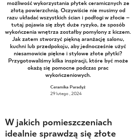
możliwość wykorzystania płytek ceramicznych ze
złotą powierzchnią. Oczywiście nie musimy od
BLOG
razu układać wszystkich ścian i podłogi w złocie –
tutaj pojawia się zbyt duże ryzyko, że sposób
GDZIE KUPIĆ
wykończenia wnętrza zostałby pomylony z kiczem.
Jak zatem stworzyć piękną aranżację salonu,
O NAS
kuchni lub przedpokoju, aby jednocześnie użyć
niesamowicie piękne i stylowe złote płytki?
Przygotowaliśmy kilka inspiracji, które być może
KARIERA
okażą się pomocne podczas prac
wykończeniowych.
MÓJ PROFIL
Ceramika Paradyż
29 lutego , 2024
KONTAKT
W jakich pomieszczeniach
PL
EN
SK
DE
UK
RU
idealnie sprawdzą się złote